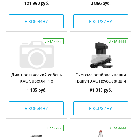
Series Smart Battery
Diagnostic Cable (USB
121 990 руб.
3 866 руб.
Ports) XAG P100 01-027-
02112
В КОРЗИНУ
В КОРЗИНУ
В наличии
В наличии
Диагностический кабель
Система разбрасывания
XAG SuperX4 Pro
гранул XAG RevoCast для
Diagnostic Cable (USB
дрона XAG V40
1 105 руб.
91 013 руб.
Ports) XAG V40/P40 01-
027-01520
В КОРЗИНУ
В КОРЗИНУ
В наличии
В наличии