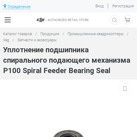
|
Вход
Регистрация
Определение
Каталог товаров
/
Продукция
/
Промышленные квадрокоптеры
/
Xag
/
Запчасти и аксессуары
Уплотнение подшипника
спирального подающего механизма
P100 Spiral Feeder Bearing Seal