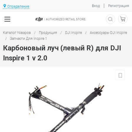
|
Вход
Регистрация
Определение
Каталог товаров
/
Продукция
/
DJI Inspire
/
Аксессуары DJI Inspire
/
Запчасти Для Inspire 1
Карбоновый луч (левый R) для DJI
Inspire 1 v 2.0