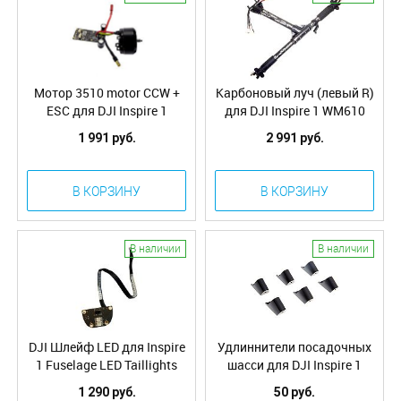
Мотор 3510 motor CCW +
Карбоновый луч (левый R)
ESC для DJI Inspire 1
для DJI Inspire 1 WM610
WM610 (30.6)
(30.3)
1 991 руб.
2 991 руб.
В КОРЗИНУ
В КОРЗИНУ
В наличии
В наличии
DJI Шлейф LED для Inspire
Удлиннители посадочных
1 Fuselage LED Taillights
шасси для DJI Inspire 1
(Part7)
Landing Gear Riser Kit
1 290 руб.
50 руб.
(Part72)