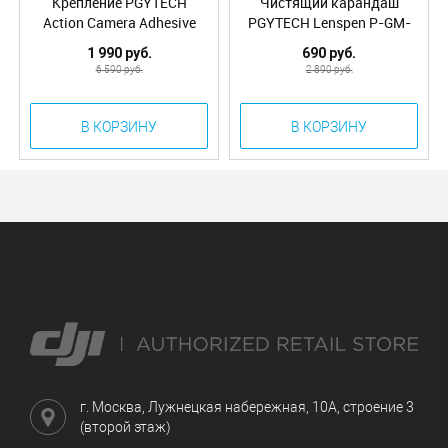
Крепление PGYTECH
Чистящий карандаш
Action Camera Adhesive
PGYTECH Lenspen P-GM-
Mount P-GM-126
112
1 990 руб.
690 руб.
6 590 руб.
2 890 руб.
В КОРЗИНУ
В КОРЗИНУ
г. Москва, Лужнецкая набережная, 10А, строение 3
(второй этаж)