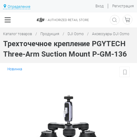
|
Вход
Регистрация
Определение
Каталог товаров
/
Продукция
/
DJI Osmo
/
Аксессуары DJI Osmo
Трехточечное крепление PGYTECH
Three-Arm Suction Mount P-GM-136
Новинка