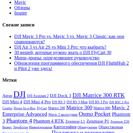
Mavic
Обзоры
Inspire
Свежие записи
DJI Mavic 3 Pro vs. Mavic 3 vs. Mavic 3 Classic: как они
сравниваются?
DJI Air 3 vs Air 2S vs Mini 3 Pro: что выбрать?
30 вещей, которые нужно знать о DJI FlyCart 30
Мини-дроны: определяющее руководство
Обновления программного обеспечения DJI FlightHub 2
и Pilot 2 уже здесь!
Метки
DJI
DJI Matrice 300 RTK
Agras
DJI Dock 3
DJI Assistant 2
DJI Mini 4
DJI Mini 4 Pro
DJI RS 3
DJI RS 3 Mini
DJI RS 3 Pro
DJI RSC 2 Pro
Matrice 300
Mavic 2
Matrice 200
Matrice 600
Combo
Drone In-a-Box
FlyCart
Osmo Pocket
Enterprise Advanced
Phantom
Mavic 2 аксессуары
Phantom 4
3
Phantom 4 RTK
Zenmuse P1
Zenmuse L1
Zenmuse Z30
Картография
Общественная
Бизнес
Заработок
Инвентаризация
Обнаружение
Поддержка и руководство