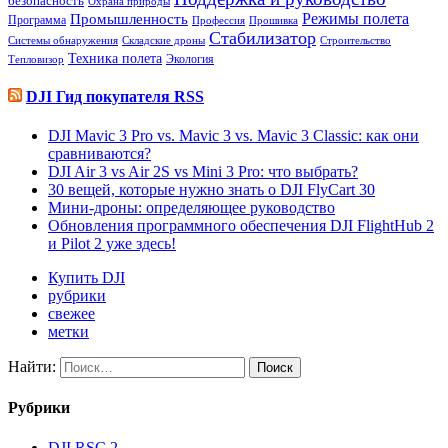
безопасность
Охрана природы
Режимы полета
Промышленность
Программа
Профессия
Прошивка
Стабилизатор
Системы обнаружения
Складские дроны
Строительство
Техника полета
Экология
Тепловизор
DJI Гид покупателя RSS
DJI Mavic 3 Pro vs. Mavic 3 vs. Mavic 3 Classic: как они
сравниваются?
DJI Air 3 vs Air 2S vs Mini 3 Pro: что выбрать?
30 вещей, которые нужно знать о DJI FlyCart 30
Мини-дроны: определяющее руководство
Обновления программного обеспечения DJI FlightHub 2
и Pilot 2 уже здесь!
Купить DJI
рубрики
свежее
метки
Найти:
Рубрики
DJI RSC 2