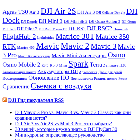
DJI Air 2S
DJI
Agras T30
Air 3
DJI Air 3
DJI Cellular Dongle
Dock
DJI Mini 3
DJI Mini SE 2
DJI Osmo Action 3
DJI Dongle
DJI Osmo
DJI RSC2
DJI RS2
DJI Pilot 2
Mobile 6
DJI RoboMaster EP
Dronelink
Matrice 30T
FlightHub 2
Matrice 350
Lightbridge
Mavic
Mavic 2
Mavic 3
RTK
Mavic
Matrice 400
Osmo
3 Pro
Mavic Mini Аксессуары
Mavic Air аксессуары
Spark
Osmo Mobile 2
Terra
RS 3 Mini
Zenmuse H30
RS 3
Аккумуляторы DJI
Автоматизация полета
Археология
Дрон для детей
Обновление ПО
Исследования
Преимущества
Режимы полета
Релиз
Съемка с воздуха
Сравнение
DJI Гид покупателя RSS
DJI Mavic 3 Pro vs. Mavic 3 vs. Mavic 3 Classic: как они
сравниваются?
DJI Air 3 vs Air 2S vs Mini 3 Pro: что выбрать?
30 вещей, которые нужно знать о DJI FlyCart 30
Мини-дроны: определяющее руководство