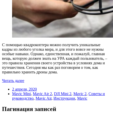
С помощью квадрокоптера можно получить уникальные
кадры из любого уголка мира, и для этого вовсе не нужны
особые навыки. Однако, единственная, и пожалуй, главная
вещь, которую должен знать на УРА каждый пользователь, –
это правила хранения своего устройства в условиях дома и
путешествия. Сегодня мы как раз поговорим о том, как
правильно хранить дроны дома.
Читать далее
2 апреля, 2020
Mavic Mini
,
Mavic Air 2
,
DJI Mini 2
,
Mavic 2
,
Советы и
руководство
,
Mavic Air
,
Инструкции
,
Mavic
Пагинация записей