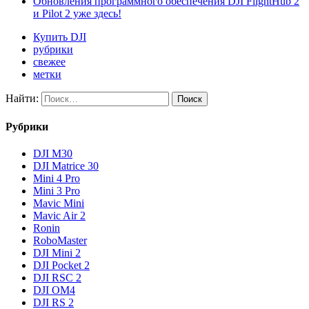
Обновления программного обеспечения DJI FlightHub 2
и Pilot 2 уже здесь!
Купить DJI
рубрики
свежее
метки
Найти:
Рубрики
DJI M30
DJI Matrice 30
Mini 4 Pro
Mini 3 Pro
Mavic Mini
Mavic Air 2
Ronin
RoboMaster
DJI Mini 2
DJI Pocket 2
DJI RSC 2
DJI OM4
DJI RS 2