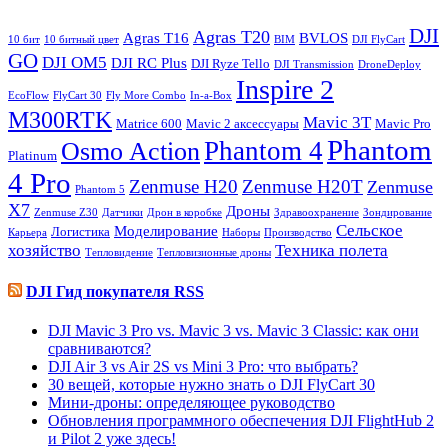
DJI
Agras T20
Agras T16
BVLOS
10 бит
10 битный цвет
BIM
DJI FlyCart
GO
DJI OM5
DJI RC Plus
DJI Ryze Tello
DJI Transmission
DroneDeploy
Inspire 2
EcoFlow
FlyCart 30
Fly More Combo
In-a-Box
M300RTK
Mavic 3T
Matrice 600
Mavic 2 аксессуары
Maviс Pro
Phantom
Phantom 4
Osmo Action
Platinum
4 Pro
Zenmuse H20
Zenmuse H20T
Zenmuse
Phantom 5
X7
Дроны
Zenmuse Z30
Датчики
Дрон в коробке
Здравоохранение
Зондирование
Сельское
Моделирование
Логистика
Карьера
Наборы
Производство
хозяйство
Техника полета
Тепловидение
Тепловизионные дроны
DJI Гид покупателя RSS
DJI Mavic 3 Pro vs. Mavic 3 vs. Mavic 3 Classic: как они
сравниваются?
DJI Air 3 vs Air 2S vs Mini 3 Pro: что выбрать?
30 вещей, которые нужно знать о DJI FlyCart 30
Мини-дроны: определяющее руководство
Обновления программного обеспечения DJI FlightHub 2
и Pilot 2 уже здесь!