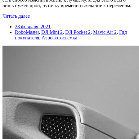
лишь нужен дрон, чуточку времени и желание к переменам.
Читать далее
28 февраля, 2021
RoboMaster
,
DJI Mini 2
,
DJI Pocket 2
,
Mavic Air 2
,
Гид
покупателя
,
Аэрофотосъемка