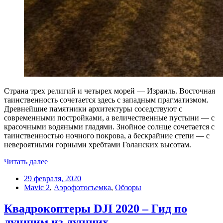
Страна трех религий и четырех морей — Израиль. Восточная
таинственность сочетается здесь с западным прагматизмом.
Древнейшие памятники архитектуры соседствуют с
современными постройками, а величественные пустыни — с
красочными водяными гладями. Знойное солнце сочетается с
таинственностью ночного покрова, а бескрайние степи — с
невероятными горными хребтами Голанских высотам.
Читать далее
29 февраля, 2020
Mavic 2
,
Аэрофотосъемка
,
Обзоры
Квадрокоптеры DJI 2020 – Гид по
лучшим из лучших