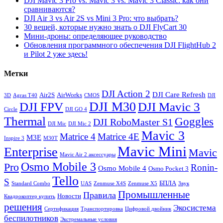
DJI Mavic 3 Pro vs. Mavic 3 vs. Mavic 3 Classic: как они
сравниваются?
DJI Air 3 vs Air 2S vs Mini 3 Pro: что выбрать?
30 вещей, которые нужно знать о DJI FlyCart 30
Мини-дроны: определяющее руководство
Обновления программного обеспечения DJI FlightHub 2
и Pilot 2 уже здесь!
Метки
DJI Action 2
DJI Care Refresh
Air2S
AirWorks
3D
Agras T40
CMOS
DJI
DJI M30
DJI FPV
DJI Mavic 3
Circle
DJI GO 4
Thermal
Goggles
DJI RoboMaster S1
DJI Mic
DJI Mic 2
Mavic 3
Matrice 4
Matrice 4E
M3E
Inspire 3
M30T
Mavic Mini
Enterprise
Mavic
Mavic Air 2 аксессуары
Osmo Mobile 3
Pro
Ronin-
Osmo Mobile 4
Osmo Pocket 3
Tello
S
БПЛА
Standard Combo
UAS
Zenmuse X4S
Zenmuse X5
Звук
Промышленные
Правила
Новости
Квадрокоптер купить
решения
Экосистема
Сертификация
Транспортировка
Цифровой двойник
беспилотников
Экстремальные условия