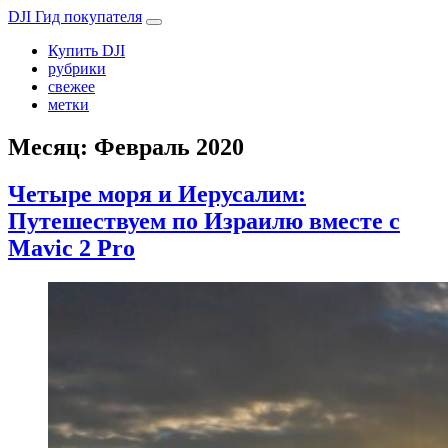
DJI Гид покупателя
Купить DJI
рубрики
свежее
метки
Месяц:
Февраль 2020
Четыре моря и Иерусалим:
Путешествуем по Израилю вместе с
Mavic 2 Pro