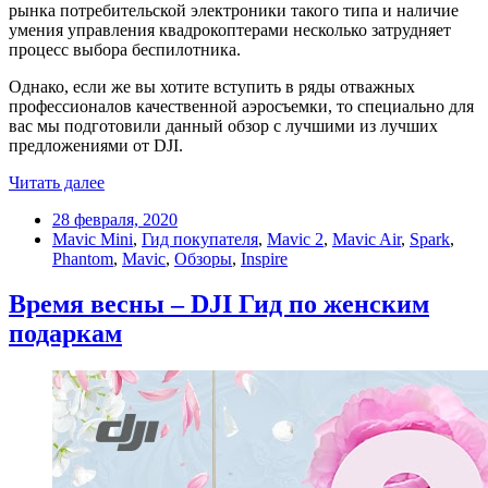
рынка потребительской электроники такого типа и наличие
умения управления квадрокоптерами несколько затрудняет
процесс выбора беспилотника.
Однако, если же вы хотите вступить в ряды отважных
профессионалов качественной аэросъемки, то специально для
вас мы подготовили данный обзор с лучшими из лучших
предложениями от DJI.
Читать далее
28 февраля, 2020
Mavic Mini
,
Гид покупателя
,
Mavic 2
,
Mavic Air
,
Spark
,
Phantom
,
Mavic
,
Обзоры
,
Inspire
Время весны – DJI Гид по женским
подаркам