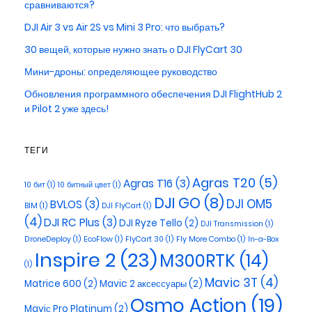
сравниваются?
DJI Air 3 vs Air 2S vs Mini 3 Pro: что выбрать?
30 вещей, которые нужно знать о DJI FlyCart 30
Мини-дроны: определяющее руководство
Обновления программного обеспечения DJI FlightHub 2
и Pilot 2 уже здесь!
ТЕГИ
Agras T20
(5)
Agras T16
(3)
10 бит
(1)
10 битный цвет
(1)
DJI GO
(8)
DJI OM5
BVLOS
(3)
BIM
(1)
DJI FlyCart
(1)
(4)
DJI RC Plus
(3)
DJI Ryze Tello
(2)
DJI Transmission
(1)
DroneDeploy
(1)
EcoFlow
(1)
FlyCart 30
(1)
Fly More Combo
(1)
In-a-Box
Inspire 2
(23)
M300RTK
(14)
(1)
Mavic 3T
(4)
Matrice 600
(2)
Mavic 2 аксессуары
(2)
Osmo Action
(19)
Maviс Pro Platinum
(2)