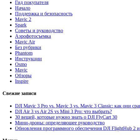
Гид покупателя
Начало
Поддержка и безопасность
Mavic 2
Spark
Советы и руководство
Аэрофотосъемка
Mavic Air
Без рубрики
Phantom
Инструкции
Osmo
Mavic
Обзоры
Inspire
Свежие записи
DJI Mavic 3 Pro vs. Mavic 3 vs. Mavic 3 Classic: как они с
DJI Air 3 vs Air 2S vs Mini 3 Pro: что выбрать?
30 вещей, которые нужно знать о DJI FlyCart 30
Мини-дроны: определяющее руководство
Обновления программного обеспечения DJI FlightHub 2 и P