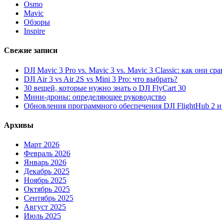
Osmo
Mavic
Обзоры
Inspire
Свежие записи
DJI Mavic 3 Pro vs. Mavic 3 vs. Mavic 3 Classic: как они с
DJI Air 3 vs Air 2S vs Mini 3 Pro: что выбрать?
30 вещей, которые нужно знать о DJI FlyCart 30
Мини-дроны: определяющее руководство
Обновления программного обеспечения DJI FlightHub 2 и P
Архивы
Март 2026
Февраль 2026
Январь 2026
Декабрь 2025
Ноябрь 2025
Октябрь 2025
Сентябрь 2025
Август 2025
Июль 2025