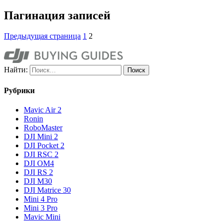
Пагинация записей
Предыдущая страница
1
2
Найти:
Рубрики
Mavic Air 2
Ronin
RoboMaster
DJI Mini 2
DJI Pocket 2
DJI RSC 2
DJI OM4
DJI RS 2
DJI M30
DJI Matrice 30
Mini 4 Pro
Mini 3 Pro
Mavic Mini