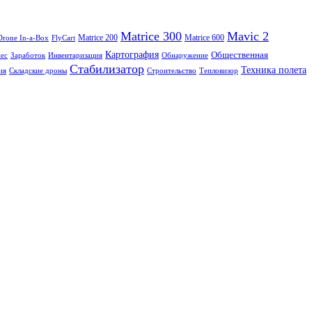
Matrice 300
Mavic 2
Matrice 200
Matrice 600
Drone In-a-Box
FlyCart
Картография
Общественная
нес
Заработок
Инвентаризация
Обнаружение
Стабилизатор
Техника полета
ия
Складские дроны
Строительство
Тепловизор