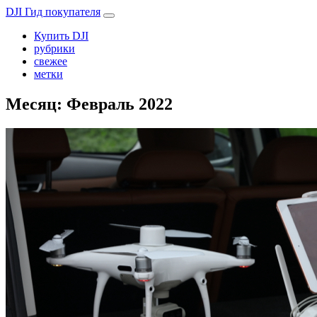
DJI Гид покупателя
Купить DJI
рубрики
свежее
метки
Месяц:
Февраль 2022