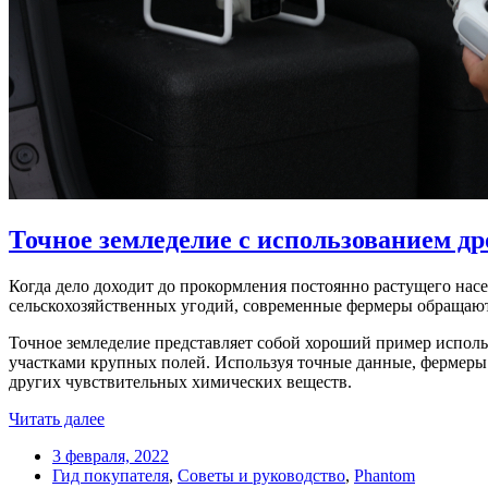
Точное земледелие с использованием др
Когда дело доходит до прокормления постоянно растущего на
сельскохозяйственных угодий, современные фермеры обращают
Точное земледелие представляет собой хороший пример использ
участками крупных полей. Используя точные данные, фермеры м
других чувствительных химических веществ.
Читать далее
3 февраля, 2022
Гид покупателя
,
Советы и руководство
,
Phantom