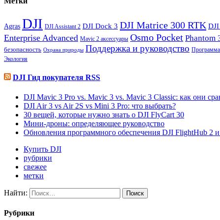
Метки
DJI
DJI Matrice 300 RTK
Agras
DJI Dock 3
DJI
DJI Assistant 2
Osmo Pocket
Enterprise Advanced
Phantom 
Mavic 2 аксессуары
Поддержка и руководство
безопасность
Программа
Охрана природы
Экология
DJI Гид покупателя RSS
DJI Mavic 3 Pro vs. Mavic 3 vs. Mavic 3 Classic: как они с
DJI Air 3 vs Air 2S vs Mini 3 Pro: что выбрать?
30 вещей, которые нужно знать о DJI FlyCart 30
Мини-дроны: определяющее руководство
Обновления программного обеспечения DJI FlightHub 2 и P
Купить DJI
рубрики
свежее
метки
Найти:
Рубрики