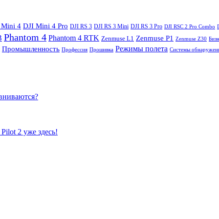
 Mini 4
DJI Mini 4 Pro
DJI RS 3
DJI RS 3 Mini
DJI RS 3 Pro
DJI RSC 2 Pro Combo
Phantom 4
3
Phantom 4 RTK
Zenmuse P1
Zenmuse L1
Zenmuse Z30
Биз
Режимы полета
Промышленность
Профессия
Прошивка
Системы обнаружен
равниваются?
ilot 2 уже здесь!