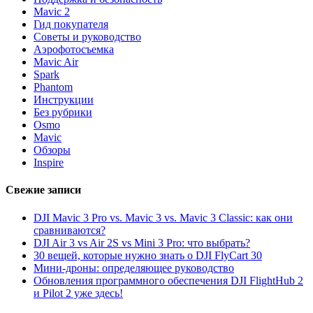
Mavic 2
Гид покупателя
Советы и руководство
Аэрофотосъемка
Mavic Air
Spark
Phantom
Инструкции
Без рубрики
Osmo
Mavic
Обзоры
Inspire
Свежие записи
DJI Mavic 3 Pro vs. Mavic 3 vs. Mavic 3 Classic: как они
сравниваются?
DJI Air 3 vs Air 2S vs Mini 3 Pro: что выбрать?
30 вещей, которые нужно знать о DJI FlyCart 30
Мини-дроны: определяющее руководство
Обновления программного обеспечения DJI FlightHub 2
и Pilot 2 уже здесь!