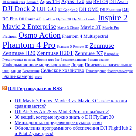
Agras T20
Agras T16
BVLOS
DJI Avata
10 битный цвет
Action 3
BIM
DJI Dock 2
DJI GO
DJI OM5
DJI
DJI Phantom
DJI Goggles 2
Inspire 2
RC Plus
DJI Ronin 4D
EcoFlow
FlyCart 30
Fly More Combo
Mavic 2 Enterprise
Mavic 3T
Maviс Pro
Mavic 3 Classic
Osmo Action
Phantom 4 Multispectral
Platinum
Phantom 4 Pro
Zenmuse
Phantom 5
Remote ID
Zenmuse H20
Zenmuse H20T
Zenmuse X7
В коробке
Гуманитарная помощь
Дрон в коробке
Здравоохранение
Зондирование
Информационное моделирование
Лидар
Поисково-спасательные
Сельское хозяйство
операции
Разрешения
Тепловидение
Фотограмметрия
Экшн-камеры
закон
DJI Гид покупателя RSS
DJI Mavic 3 Pro vs. Mavic 3 vs. Mavic 3 Classic: как они
сравниваются?
DJI Air 3 vs Air 2S vs Mini 3 Pro: что выбрать?
30 вещей, которые нужно знать о DJI FlyCart 30
Мини-дроны: определяющее руководство
Обновления программного обеспечения DJI FlightHub 2
и Pilot 2 уже здесь!