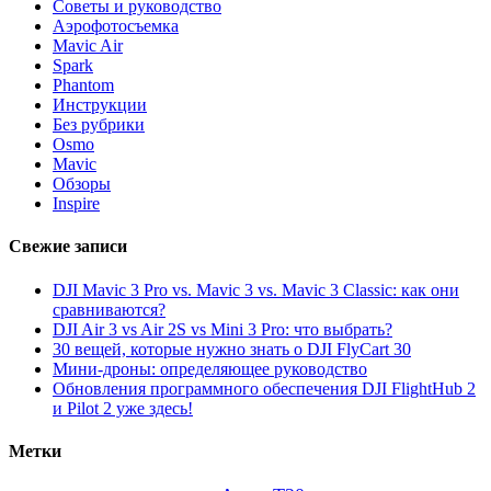
Советы и руководство
Аэрофотосъемка
Mavic Air
Spark
Phantom
Инструкции
Без рубрики
Osmo
Mavic
Обзоры
Inspire
Свежие записи
DJI Mavic 3 Pro vs. Mavic 3 vs. Mavic 3 Classic: как они
сравниваются?
DJI Air 3 vs Air 2S vs Mini 3 Pro: что выбрать?
30 вещей, которые нужно знать о DJI FlyCart 30
Мини-дроны: определяющее руководство
Обновления программного обеспечения DJI FlightHub 2
и Pilot 2 уже здесь!
Метки