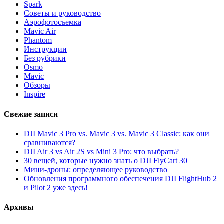
Spark
Советы и руководство
Аэрофотосъемка
Mavic Air
Phantom
Инструкции
Без рубрики
Osmo
Mavic
Обзоры
Inspire
Свежие записи
DJI Mavic 3 Pro vs. Mavic 3 vs. Mavic 3 Classic: как они
сравниваются?
DJI Air 3 vs Air 2S vs Mini 3 Pro: что выбрать?
30 вещей, которые нужно знать о DJI FlyCart 30
Мини-дроны: определяющее руководство
Обновления программного обеспечения DJI FlightHub 2
и Pilot 2 уже здесь!
Архивы