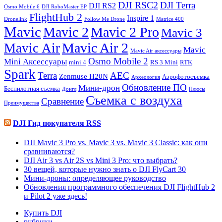
DJI RSC2
DJI Terra
DJI RS2
Osmo Mobile 6
DJI RoboMaster EP
FlightHub 2
Inspire 1
Dronelink
Follow Me Drone
Matrice 400
Mavic
Mavic 2
Mavic 2 Pro
Mavic 3
Mavic Air 2
Mavic Air
Mavic
Mavic Air аксессуары
Osmo Mobile 2
Mini Аксессуары
mini 4
RS 3 Mini
RTK
Spark
Terra
АЕС
Zenmuse H20N
Аэрофотосъемка
Археология
Обновление ПО
Мини-дрон
Беспилотная съемка
Донгл
Плюсы
Съемка с воздуха
Сравнение
Преимущества
DJI Гид покупателя RSS
DJI Mavic 3 Pro vs. Mavic 3 vs. Mavic 3 Classic: как они
сравниваются?
DJI Air 3 vs Air 2S vs Mini 3 Pro: что выбрать?
30 вещей, которые нужно знать о DJI FlyCart 30
Мини-дроны: определяющее руководство
Обновления программного обеспечения DJI FlightHub 2
и Pilot 2 уже здесь!
Купить DJI
рубрики