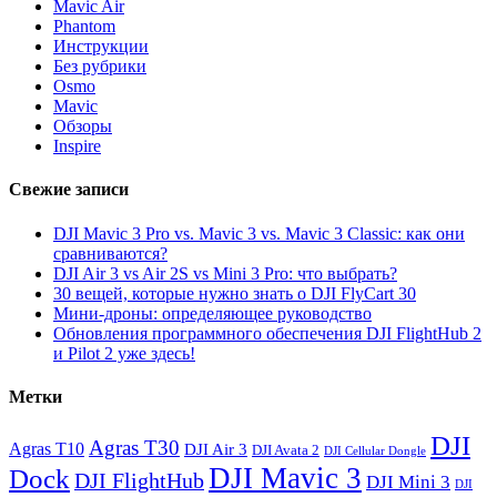
Mavic Air
Phantom
Инструкции
Без рубрики
Osmo
Mavic
Обзоры
Inspire
Свежие записи
DJI Mavic 3 Pro vs. Mavic 3 vs. Mavic 3 Classic: как они
сравниваются?
DJI Air 3 vs Air 2S vs Mini 3 Pro: что выбрать?
30 вещей, которые нужно знать о DJI FlyCart 30
Мини-дроны: определяющее руководство
Обновления программного обеспечения DJI FlightHub 2
и Pilot 2 уже здесь!
Метки
DJI
Agras T30
Agras T10
DJI Air 3
DJI Avata 2
DJI Cellular Dongle
DJI Mavic 3
Dock
DJI FlightHub
DJI Mini 3
DJI