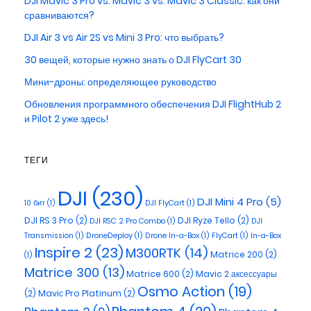
DJI Mavic 3 Pro vs. Mavic 3 vs. Mavic 3 Classic: как они
сравниваются?
DJI Air 3 vs Air 2S vs Mini 3 Pro: что выбрать?
30 вещей, которые нужно знать о DJI FlyCart 30
Мини-дроны: определяющее руководство
Обновления программного обеспечения DJI FlightHub 2
и Pilot 2 уже здесь!
ТЕГИ
DJI
(230)
DJI Mini 4 Pro
(5)
10 бит
(1)
DJI FlyCart
(1)
DJI RS 3 Pro
(2)
DJI Ryze Tello
(2)
DJI RSC 2 Pro Combo
(1)
DJI
Transmission
(1)
DroneDeploy
(1)
Drone In-a-Box
(1)
FlyCart
(1)
In-a-Box
Inspire 2
(23)
M300RTK
(14)
Matrice 200
(2)
(1)
Matrice 300
(13)
Matrice 600
(2)
Mavic 2 аксессуары
Osmo Action
(19)
(2)
Maviс Pro Platinum
(2)