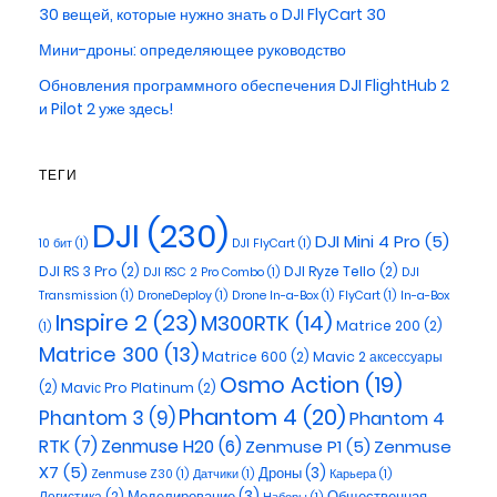
30 вещей, которые нужно знать о DJI FlyCart 30
Мини-дроны: определяющее руководство
Обновления программного обеспечения DJI FlightHub 2
и Pilot 2 уже здесь!
ТЕГИ
DJI
(230)
DJI Mini 4 Pro
(5)
10 бит
(1)
DJI FlyCart
(1)
DJI RS 3 Pro
(2)
DJI Ryze Tello
(2)
DJI RSC 2 Pro Combo
(1)
DJI
Transmission
(1)
DroneDeploy
(1)
Drone In-a-Box
(1)
FlyCart
(1)
In-a-Box
Inspire 2
(23)
M300RTK
(14)
Matrice 200
(2)
(1)
Matrice 300
(13)
Matrice 600
(2)
Mavic 2 аксессуары
Osmo Action
(19)
(2)
Maviс Pro Platinum
(2)
Phantom 4
(20)
Phantom 3
(9)
Phantom 4
RTK
(7)
Zenmuse H20
(6)
Zenmuse P1
(5)
Zenmuse
X7
(5)
Дроны
(3)
Zenmuse Z30
(1)
Датчики
(1)
Карьера
(1)
Моделирование
(3)
Общественная
Логистика
(2)