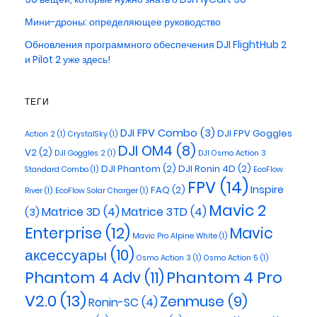
Мини-дроны: определяющее руководство
Обновления программного обеспечения DJI FlightHub 2
и Pilot 2 уже здесь!
ТЕГИ
DJI FPV Combo
(3)
DJI FPV Goggles
Action 2
(1)
CrystalSky
(1)
DJI OM4
(8)
V2
(2)
DJI Goggles 2
(1)
DJI Osmo Action 3
DJI Phantom
(2)
DJI Ronin 4D
(2)
Standard Combo
(1)
EcoFlow
FPV
(14)
Inspire
FAQ
(2)
River
(1)
EcoFlow Solar Charger
(1)
Mavic 2
Matrice 3D
(4)
Matrice 3TD
(4)
(3)
Enterprise
(12)
Mavic
Mavic Pro Alpine White
(1)
аксессуары
(10)
Osmo Action 3
(1)
Osmo Action 5
(1)
Phantom 4 Pro
Phantom 4 Adv
(11)
V2.0
(13)
Zenmuse
(9)
Ronin-SC
(4)