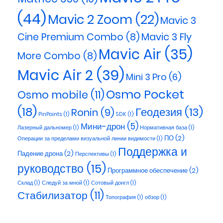
(44)
Mavic 2 Zoom
(22)
Mavic 3
Cine Premium Combo
(8)
Mavic 3 Fly
Mavic Air
(35)
More Combo
(8)
Mavic Air 2
(39)
Mini 3 Pro
(6)
Osmo Pocket
Osmo mobile
(11)
(18)
Геодезия
(13)
Ronin
(9)
PinPoints
(1)
SDK
(1)
Мини-дрон
(5)
Лазерный дальномер
(1)
Нормативная база
(1)
ПО
(2)
Операции за пределами визуальной линии видимости
(1)
Поддержка и
Падение дрона
(2)
Перспективы
(1)
руководство
(15)
Программное обеспечение
(2)
Склад
(1)
Следуй за мной
(1)
Сотовый донгл
(1)
Стабилизатор
(11)
Топография
(1)
обзор
(1)