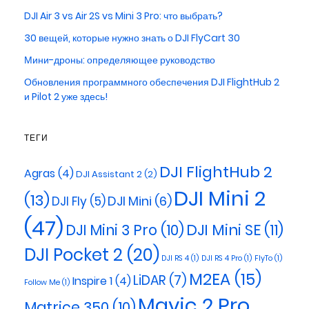
DJI Air 3 vs Air 2S vs Mini 3 Pro: что выбрать?
30 вещей, которые нужно знать о DJI FlyCart 30
Мини-дроны: определяющее руководство
Обновления программного обеспечения DJI FlightHub 2
и Pilot 2 уже здесь!
ТЕГИ
DJI FlightHub 2
Agras
(4)
DJI Assistant 2
(2)
DJI Mini 2
(13)
DJI Mini
(6)
DJI Fly
(5)
(47)
DJI Mini 3 Pro
(10)
DJI Mini SE
(11)
DJI Pocket 2
(20)
DJI RS 4
(1)
DJI RS 4 Pro
(1)
FlyTo
(1)
M2EA
(15)
LiDAR
(7)
Inspire 1
(4)
Follow Me
(1)
Mavic 2 Pro
Matrice 350
(10)