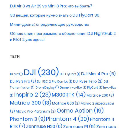
DJI Air 3 vs Air 2S vs Mini 3 Pro: что выбрать?
30 вещей, которые нужно знать о DJI FlyCart 30
Мини-дроны: определяющее руководство
Обновления программного обеспечения DJI FlightHub 2
и Pilot 2 уже здесь!
ТЕГИ
DJI
(230)
DJI Mini 4 Pro
(5)
10 бит
(1)
DJI FlyCart
(1)
DJI RS 3 Pro
(2)
DJI Ryze Tello
(2)
DJI RSC 2 Pro Combo
(1)
DJI
Transmission
(1)
DroneDeploy
(1)
Drone In-a-Box
(1)
FlyCart
(1)
In-a-Box
Inspire 2
(23)
M300RTK
(14)
Matrice 200
(2)
(1)
Matrice 300
(13)
Matrice 600
(2)
Mavic 2 аксессуары
Osmo Action
(19)
(2)
Maviс Pro Platinum
(2)
Phantom 4
(20)
Phantom 3
(9)
Phantom 4
RTK
(7)
Zenmuse H20
(6)
Zenmuse P1
(5)
Zenmuse