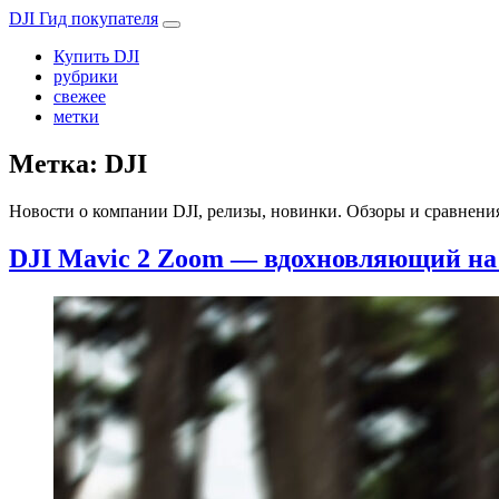
DJI Гид покупателя
Купить DJI
рубрики
свежее
метки
Метка:
DJI
Новости о компании DJI, релизы, новинки. Обзоры и сравнени
DJI Mavic 2 Zoom — вдохновляющий на