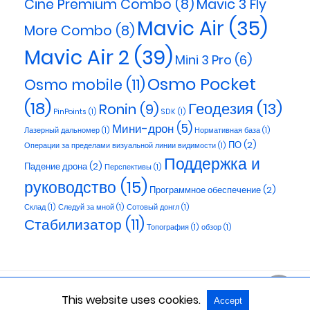
Cine Premium Combo
(8)
Mavic 3 Fly
Mavic Air
(35)
More Combo
(8)
Mavic Air 2
(39)
Mini 3 Pro
(6)
Osmo Pocket
Osmo mobile
(11)
(18)
Геодезия
(13)
Ronin
(9)
PinPoints
(1)
SDK
(1)
Мини-дрон
(5)
Лазерный дальномер
(1)
Нормативная база
(1)
ПО
(2)
Операции за пределами визуальной линии видимости
(1)
Поддержка и
Падение дрона
(2)
Перспективы
(1)
руководство
(15)
Программное обеспечение
(2)
Склад
(1)
Следуй за мной
(1)
Сотовый донгл
(1)
Стабилизатор
(11)
Топография
(1)
обзор
(1)
This website uses cookies.
Accept
All Rights Reserved
View Non-AMP Version