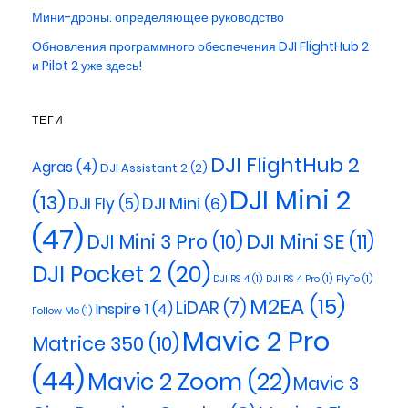
Мини-дроны: определяющее руководство
Обновления программного обеспечения DJI FlightHub 2
и Pilot 2 уже здесь!
ТЕГИ
DJI FlightHub 2
Agras
(4)
DJI Assistant 2
(2)
DJI Mini 2
(13)
DJI Mini
(6)
DJI Fly
(5)
(47)
DJI Mini 3 Pro
(10)
DJI Mini SE
(11)
DJI Pocket 2
(20)
DJI RS 4
(1)
DJI RS 4 Pro
(1)
FlyTo
(1)
M2EA
(15)
LiDAR
(7)
Inspire 1
(4)
Follow Me
(1)
Mavic 2 Pro
Matrice 350
(10)
(44)
Mavic 2 Zoom
(22)
Mavic 3