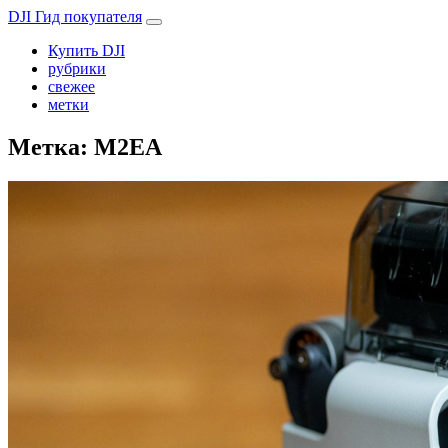
DJI Гид покупателя
Купить DJI
рубрики
свежее
метки
Метка:
M2EA