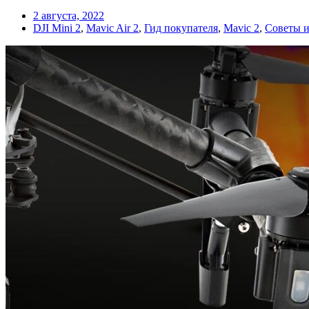
2 августа, 2022
DJI Mini 2
,
Mavic Air 2
,
Гид покупателя
,
Mavic 2
,
Советы и