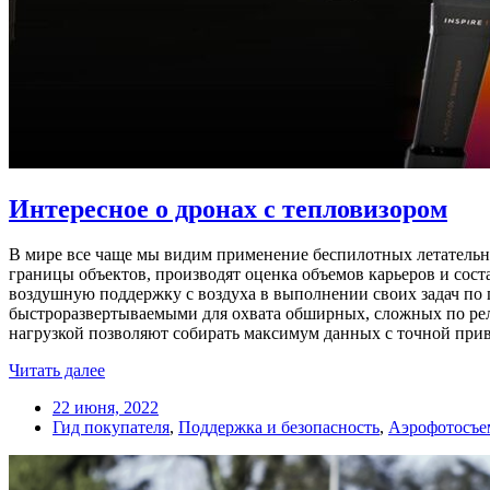
Интересное о дронах с тепловизором
В мире все чаще мы видим применение беспилотных летательны
границы объектов, производят оценка объемов карьеров и сос
воздушную поддержку с воздуха в выполнении своих задач по
быстроразвертываемыми для охвата обширных, сложных по рел
нагрузкой позволяют собирать максимум данных с точной прив
Читать далее
22 июня, 2022
Гид покупателя
,
Поддержка и безопасность
,
Аэрофотосъе