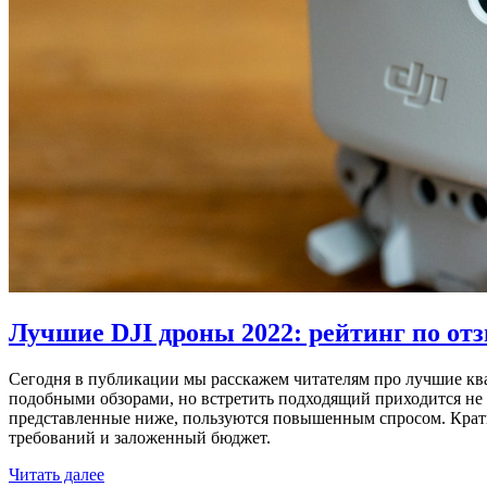
Лучшие DJI дроны 2022: рейтинг по отз
Сегодня в публикации мы расскажем читателям про лучшие ква
подобными обзорами, но встретить подходящий приходится не 
представленные ниже, пользуются повышенным спросом. Кратк
требований и заложенный бюджет.
Читать далее