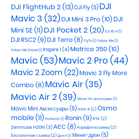
DJI
DJI FlightHub 2
(13)
DJI Fly
(5)
Mavic 3
(32)
DJI
DJI Mini 3 Pro
(10)
DJI Pocket 2
(20)
Mini SE
(11)
DJI RS 4
(1)
DJI RSC2
(9)
DJI Terra
(8)
FlyTo
(1)
Follow Me
(1)
Matrice 350
(10)
Inspire 1
(4)
Follow Me Drone
(1)
Mavic
(53)
Mavic 2 Pro
(44)
Mavic 2 Zoom
(22)
Mavic 3 Fly More
Mavic Air
(35)
Combo
(8)
Mavic Air 2
(39)
Mavic Air аксессуары
(1)
Osmo
Mavic Mini Аксессуары
(5)
mini 4
(2)
mobile
(11)
Ronin
(9)
RTK
(2)
PinPoints
(1)
АЕС
(8)
Zenmuse H20N
(3)
Аэрофотосъемка
(2)
Мини-дрон
(5)
Беспилотная съемка
(2)
Донгл
(1)