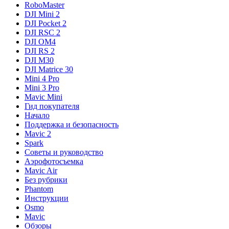
RoboMaster
DJI Mini 2
DJI Pocket 2
DJI RSC 2
DJI OM4
DJI RS 2
DJI M30
DJI Matrice 30
Mini 4 Pro
Mini 3 Pro
Mavic Mini
Гид покупателя
Начало
Поддержка и безопасность
Mavic 2
Spark
Советы и руководство
Аэрофотосъемка
Mavic Air
Без рубрики
Phantom
Инструкции
Osmo
Mavic
Обзоры