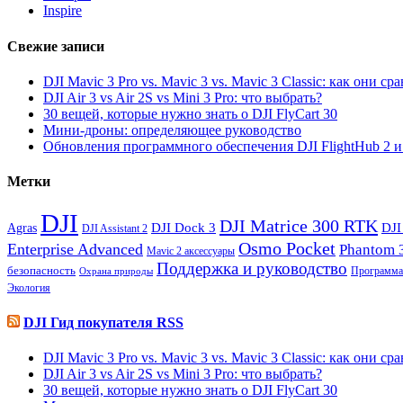
Inspire
Свежие записи
DJI Mavic 3 Pro vs. Mavic 3 vs. Mavic 3 Classic: как они с
DJI Air 3 vs Air 2S vs Mini 3 Pro: что выбрать?
30 вещей, которые нужно знать о DJI FlyCart 30
Мини-дроны: определяющее руководство
Обновления программного обеспечения DJI FlightHub 2 и P
Метки
DJI
DJI Matrice 300 RTK
Agras
DJI Dock 3
DJI
DJI Assistant 2
Osmo Pocket
Enterprise Advanced
Phantom 
Mavic 2 аксессуары
Поддержка и руководство
безопасность
Программа
Охрана природы
Экология
DJI Гид покупателя RSS
DJI Mavic 3 Pro vs. Mavic 3 vs. Mavic 3 Classic: как они с
DJI Air 3 vs Air 2S vs Mini 3 Pro: что выбрать?
30 вещей, которые нужно знать о DJI FlyCart 30