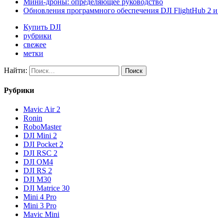
Мини-дроны: определяющее руководство
Обновления программного обеспечения DJI FlightHub 2 и P
Купить DJI
рубрики
свежее
метки
Найти:
Рубрики
Mavic Air 2
Ronin
RoboMaster
DJI Mini 2
DJI Pocket 2
DJI RSC 2
DJI OM4
DJI RS 2
DJI M30
DJI Matrice 30
Mini 4 Pro
Mini 3 Pro
Mavic Mini