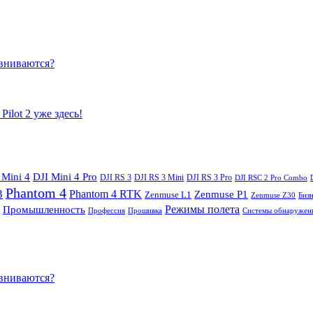
равниваются?
ilot 2 уже здесь!
 Mini 4
DJI Mini 4 Pro
DJI RS 3
DJI RS 3 Mini
DJI RS 3 Pro
DJI RSC 2 Pro Combo
Phantom 4
3
Phantom 4 RTK
Zenmuse P1
Zenmuse L1
Zenmuse Z30
Биз
Режимы полета
Промышленность
Профессия
Прошивка
Системы обнаружен
равниваются?