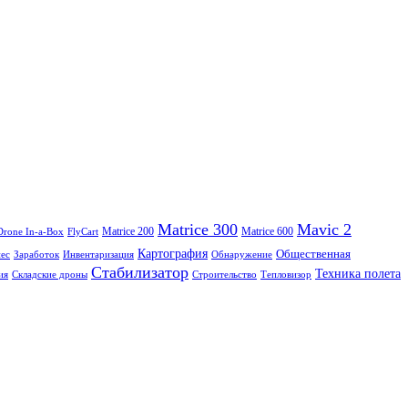
Matrice 300
Mavic 2
Matrice 200
Matrice 600
Drone In-a-Box
FlyCart
Картография
Общественная
нес
Заработок
Инвентаризация
Обнаружение
Стабилизатор
Техника полета
ия
Складские дроны
Строительство
Тепловизор