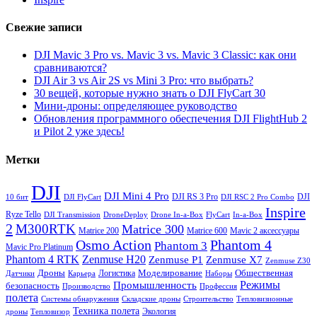
Свежие записи
DJI Mavic 3 Pro vs. Mavic 3 vs. Mavic 3 Classic: как они
сравниваются?
DJI Air 3 vs Air 2S vs Mini 3 Pro: что выбрать?
30 вещей, которые нужно знать о DJI FlyCart 30
Мини-дроны: определяющее руководство
Обновления программного обеспечения DJI FlightHub 2
и Pilot 2 уже здесь!
Метки
DJI
DJI Mini 4 Pro
DJI RS 3 Pro
DJI
10 бит
DJI FlyCart
DJI RSC 2 Pro Combo
Inspire
Ryze Tello
DJI Transmission
DroneDeploy
Drone In-a-Box
FlyCart
In-a-Box
2
M300RTK
Matrice 300
Matrice 200
Matrice 600
Mavic 2 аксессуары
Osmo Action
Phantom 4
Phantom 3
Maviс Pro Platinum
Phantom 4 RTK
Zenmuse H20
Zenmuse P1
Zenmuse X7
Zenmuse Z30
Дроны
Моделирование
Общественная
Логистика
Датчики
Карьера
Наборы
Режимы
Промышленность
безопасность
Производство
Профессия
полета
Системы обнаружения
Складские дроны
Строительство
Тепловизионные
Техника полета
Экология
дроны
Тепловизор