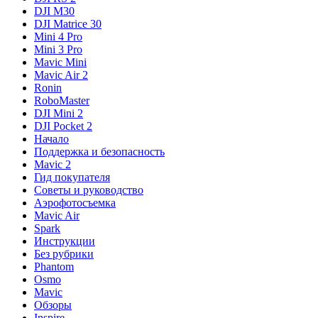
DJI M30
DJI Matrice 30
Mini 4 Pro
Mini 3 Pro
Mavic Mini
Mavic Air 2
Ronin
RoboMaster
DJI Mini 2
DJI Pocket 2
Начало
Поддержка и безопасность
Mavic 2
Гид покупателя
Советы и руководство
Аэрофотосъемка
Mavic Air
Spark
Инструкции
Без рубрики
Phantom
Osmo
Mavic
Обзоры
Inspire