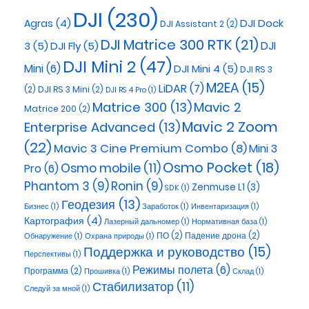
DJI
(230)
DJI Dock
Agras
(4)
DJI Assistant 2
(2)
DJI Matrice 300 RTK
(21)
3
(5)
DJI Fly
(5)
DJI
DJI Mini 2
(47)
Mini
(6)
DJI Mini 4
(5)
DJI RS 3
M2EA
(15)
LiDAR
(7)
(2)
DJI RS 3 Mini
(2)
DJI RS 4 Pro
(1)
Matrice 300
(13)
Mavic 2
Matrice 200
(2)
Mavic 2 Zoom
Enterprise Advanced
(13)
(22)
Mavic 3 Cine Premium Combo
(8)
Mini 3
Osmo Pocket
(18)
Osmo mobile
(11)
Pro
(6)
Phantom 3
(9)
Ronin
(9)
Zenmuse L1
(3)
SDK
(1)
Геодезия
(13)
Бизнес
(1)
Заработок
(1)
Инвентаризация
(1)
Картография
(4)
Лазерный дальномер
(1)
Нормативная база
(1)
ПО
(2)
Падение дрона
(2)
Обнаружение
(1)
Охрана природы
(1)
Поддержка и руководство
(15)
Перспективы
(1)
Режимы полета
(6)
Программа
(2)
Прошивка
(1)
Склад
(1)
Стабилизатор
(11)
Следуй за мной
(1)