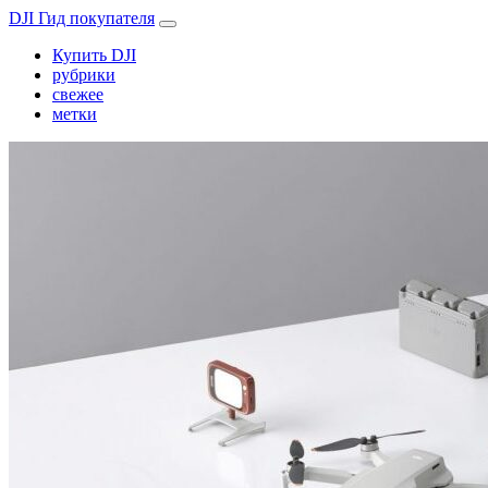
DJI Гид покупателя
Купить DJI
рубрики
свежее
метки