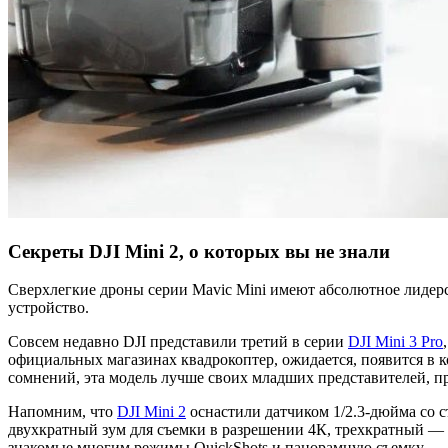
Секреты DJI Mini 2, о которых вы не знали
Сверхлегкие дроны серии Mavic Mini имеют абсолютное лидерст
устройство.
Совсем недавно DJI представили третий в серии
DJI Mini 3 Pro
официальных магазинах квадрокоптер, ожидается, появится в 
сомнений, эта модель лучше своих младших представителей, п
Напомним, что
DJI Mini 2
оснастили датчиком 1/2.3-дюйма со с
двухкратный зум для съемки в разрешении 4К, трехкратный — 
знакомые многим режимы QuickShots и панорамную съемку.