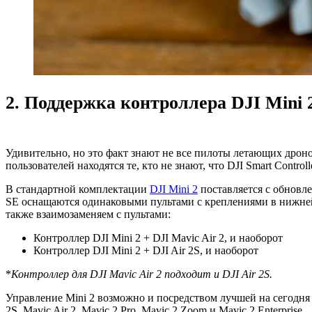
2. Поддержка контроллера DJI Mini 
Удивительно, но это факт знают не все пилоты летающих дроно
пользователей находятся те, кто не знают, что DJI Smart Cont
В стандартной комплектации
DJI Mini 2
поставляется с обновле
SE оснащаются одинаковыми пультами с креплениями в нижней 
также взаимозаменяем с пультами:
Контроллер DJI Mini 2 + DJI Mavic Air 2, и наоборот
Контроллер DJI Mini 2 + DJI Air 2S, и наоборот
*
Контроллер для DJI Mavic Air 2 подходит и DJI Air 2S.
Управление Mini 2 возможно и посредством лучшей на сегодня у
2S, Mavic Air 2, Mavic 2 Pro, Mavic 2 Zoom и Mavic 2 Enterprise.