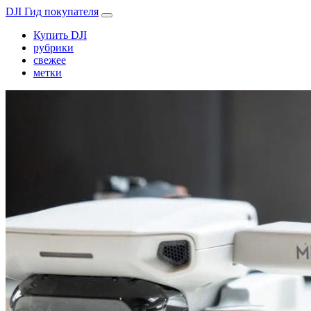
DJI Гид покупателя
Купить DJI
рубрики
свежее
метки