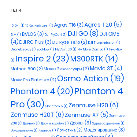
ТЕГИ
Agras T20
(5)
Agras T16
(3)
10 бит
(1)
10 битный цвет
(1)
DJI GO
(8)
DJI OM5
BVLOS
(3)
BIM
(1)
DJI FlyCart
(1)
(4)
DJI RC Plus
(3)
DJI Ryze Tello
(2)
DJI Transmission
(1)
DroneDeploy
(1)
EcoFlow
(1)
FlyCart 30
(1)
Fly More Combo
(1)
In-a-Box
Inspire 2
(23)
M300RTK
(14)
(1)
Mavic 3T
(4)
Matrice 600
(2)
Mavic 2 аксессуары
(2)
Osmo Action
(19)
Maviс Pro Platinum
(2)
Phantom 4
Phantom 4
(20)
Pro
(30)
Zenmuse H20
(6)
Phantom 5
(1)
Zenmuse H20T
(6)
Zenmuse X7
(5)
Zenmuse
Дроны
(3)
Z30
(1)
Датчики
(1)
Дрон в коробке
(1)
Здравоохранение
(1)
Моделирование
(3)
Логистика
(2)
Зондирование
(1)
Карьера
(1)