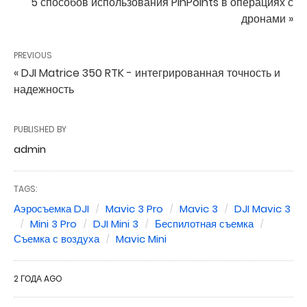
5 способов использования PinPoints в операциях с
дронами »
PREVIOUS
« DJI Matrice 350 RTK - интегрированная точность и
надежность
PUBLISHED BY
admin
TAGS:
Аэросъемка DJI
Mavic 3 Pro
Mavic 3
DJI Mavic 3
Mini 3 Pro
DJI Mini 3
Беспилотная съемка
Съемка с воздуха
Mavic Mini
2 ГОДА AGO