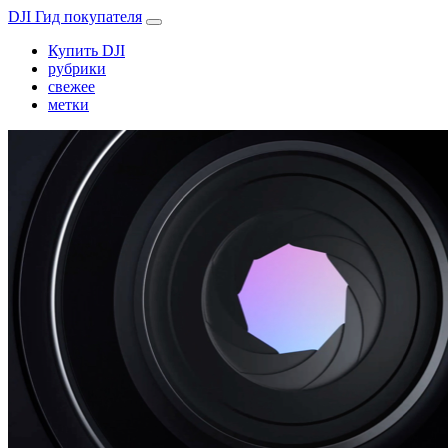
DJI Гид покупателя
Купить DJI
рубрики
свежее
метки