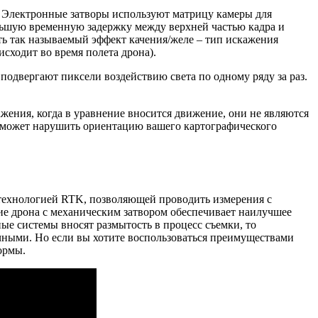
. Электронные затворы используют матрицу камеры для
ольшую временную задержку между верхней частью кадра и
ать так называемый эффект качения/желе – тип искажения
сходит во время полета дрона).
одвергают пиксели воздействию света по одному ряду за раз.
жения, когда в уравнение вносится движение, они не являются
 может нарушить ориентацию вашего картографического
 технологией RTK, позволяющей проводить измерения с
ие дрона с механическим затвором обеспечивает наилучшее
ые системы вносят размытость в процесс съемки, то
чными. Но если вы хотите воспользоваться преимуществами
ормы.