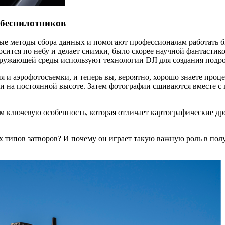
 беспилотников
 методы сбора данных и помогают профессионалам работать быст
ится по небу и делает снимки, было скорее научной фантастико
окружающей среды используют технологии DJI для создания подр
и аэрофотосъемки, и теперь вы, вероятно, хорошо знаете проц
 и на постоянной высоте. Затем фотографии сшиваются вместе 
м ключевую особенность, которая отличает картографические др
гих типов затворов? И почему он играет такую важную роль в п