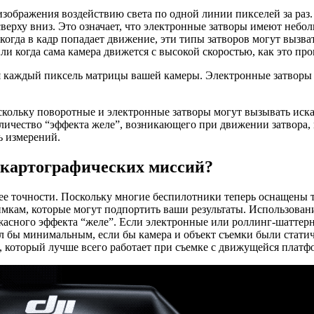
изображения воздействию света по одной линии пикселей за раз
верху вниз. Это означает, что электронные затворы имеют неб
 когда в кадр попадает движение, эти типы затворов могут вызв
и когда сама камера движется с высокой скоростью, как это прои
я каждый пиксель матрицы вашей камеры. Электронные затворы п
скольку поворотные и электронные затворы могут вызывать иска
личество “эффекта желе”, возникающего при движении затвора,
ь измерений.
 картографических миссий?
 ее точности. Поскольку многие беспилотники теперь оснащены
мкам, которые могут подпортить ваши результаты. Использован
жасного эффекта “желе”. Если электронные или роллинг-шаттерн
л бы минимальным, если бы камера и объект съемки были стати
, который лучше всего работает при съемке с движущейся платф