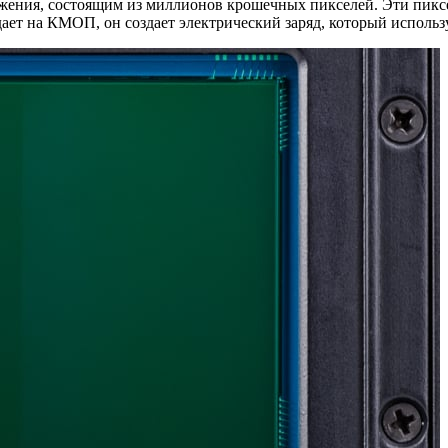
бражения, состоящим из миллионов крошечных пикселей. Эти пик
т на КМОП, он создает электрический заряд, который использу