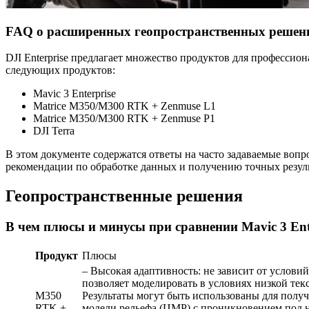
FAQ о расширенных геопространственных решения
DJI Enterprise предлагает множество продуктов для профессио
следующих продуктов:
Mavic 3 Enterprise
Matrice M350/M300 RTK + Zenmuse L1
Matrice M350/M300 RTK + Zenmuse P1
DJI Terra
В этом документе содержатся ответы на часто задаваемые вопр
рекомендации по обработке данных и получению точных резуль
Геопространственные решения
В чем плюсы и минусы при сравнении Mavic 3 Ent
Продукт
Плюсы
– Высокая адаптивность: не зависит от услови
позволяет моделировать в условиях низкой тек
M350
Результаты могут быть использованы для полу
RTK +
модели рельефа (ЦМР) с проникновением под н