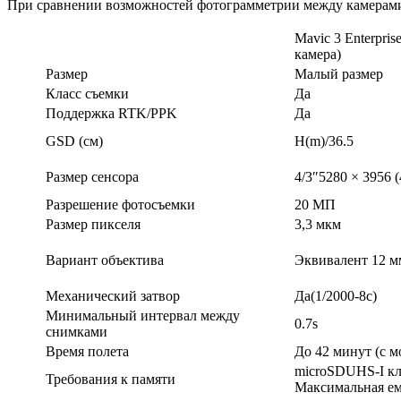
При сравнении возможностей фотограмметрии между камерам
Mavic 3 Enterpri
камера)
Размер
Малый размер
Класс съемки
Да
Поддержка RTK/PPK
Да
GSD (см)
H(m)/36.5
Размер сенсора
4/3″5280 × 3956 (
Разрешение фотосъемки
20 МП
Размер пикселя
3,3 мкм
Вариант объектива
Эквивалент 12 м
Механический затвор
Да(1/2000-8с)
Минимальный интервал между
0.7s
снимками
Время полета
До 42 минут (с 
microSDUHS-I кл
Требования к памяти
Максимальная ем