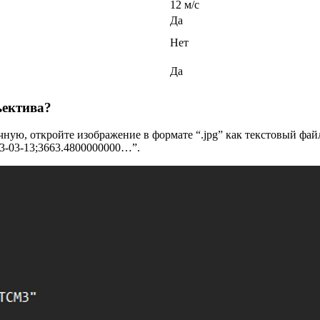
12 м/с
Да
Нет
Да
ъектива?
чную, откройте изображение в формате “.jpg” как текстовый фай
23-03-13;3663.4800000000…”.