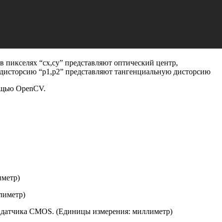
е в пикселях “cx,cy” представляют оптический центр,
ю дисторсию “p1,p2” представляют тангенциальную дисторсию
ощью OpenCV.
иметр)
лиметр)
у датчика CMOS. (Единицы измерения: миллиметр)