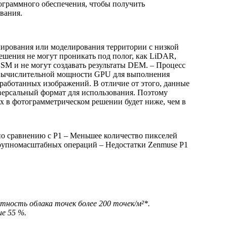
ограммного обеспечения, чтобы получить
вания.
лирования или моделирования территории с низкой
ешения не могут проникать под полог, как LiDAR,
SM и не могут создавать результаты DEM. – Процесс
 вычислительной мощности GPU для выполнения
работанных изображений. В отличие от этого, данные
версальный формат для использования. Поэтому
х в фотограмметрическом решении будет ниже, чем в
по сравнению с P1 – Меньшее количество пикселей
крупномасштабных операций – Недостатки Zenmuse P1
отность облака точек более 200 точек/м²*.
ие 55 %.