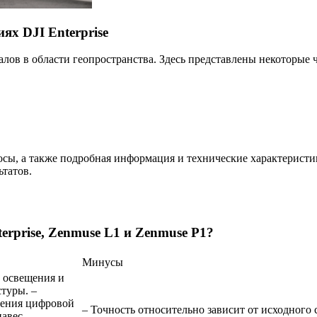
х DJI Enterprise
налов в области геопространства. Здесь представлены некоторые
осы, а также подробная информация и технические характеристик
татов.
erprise, Zenmuse L1 и Zenmuse P1?
Минусы
й освещения и
стуры. –
чения цифровой
– Точность относительно зависит от исходного 
авес. –