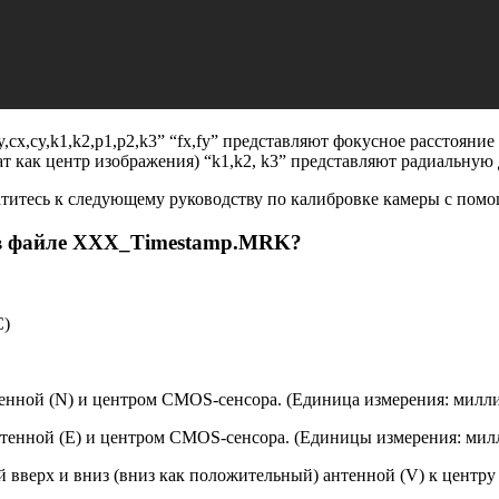
y,cx,cy,k1,k2,p1,p2,k3” “fx,fy” представляют фокусное расстояни
т как центр изображения) “k1,k2, k3” представляют радиальну
титесь к следующему руководству по калибровке камеры с пом
х в файле XXX_Timestamp.MRK?
C)
тенной (N) и центром CMOS-сенсора. (Единица измерения: милл
нтенной (E) и центром CMOS-сенсора. (Единицы измерения: мил
 вверх и вниз (вниз как положительный) антенной (V) к центр