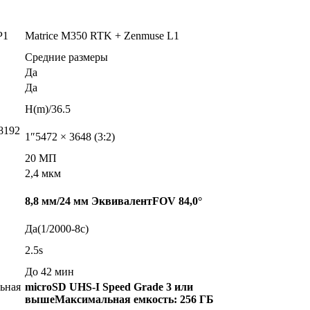
P1
Matrice M350 RTK + Zenmuse L1
Средние размеры
Да
Да
H(m)/36.5
8192
1″5472 × 3648 (3:2)
20 МП
2,4 мкм
8,8 мм/24 мм ЭквивалентFOV 84,0°
Да(1/2000-8с)
2.5s
До 42 мин
ьная
microSD
UHS-I Speed Grade 3 или
вышеМаксимальная емкость: 256 ГБ