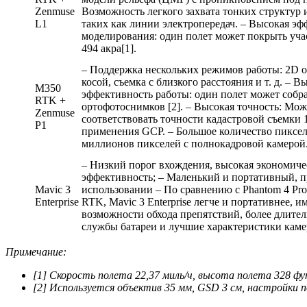
Zenmuse
Возможность легкого захвата тонких структур и
L1
таких как линии электропередач. – Высокая эф
моделирования: один полет может покрыть уч
494 акра[1].
– Поддержка нескольких режимов работы: 2D о
косой, съемка с близкого расстояния и т. д. – В
M350
эффективность работы: один полет может собра
RTK +
ортофотоснимков [2]. – Высокая точность: Мож
Zenmuse
соответствовать точности кадастровой съемки 1
P1
применения GCP. – Большое количество пиксел
миллионов пикселей с полнокадровой камерой
– Низкий порог вхождения, высокая экономиче
эффективность; – Маленький и портативный, п
Mavic 3
использовании – По сравнению с Phantom 4 Pro
Enterprise
RTK, Mavic 3 Enterprise легче и портативнее, 
возможности обхода препятствий, более длите
службы батареи и лучшие характеристики каме
Примечание:
[1] Скорость полета 22,37 миль/ч, высота полета 328 фу
[2] Используется объектив 35 мм, GSD 3 см, настройки п