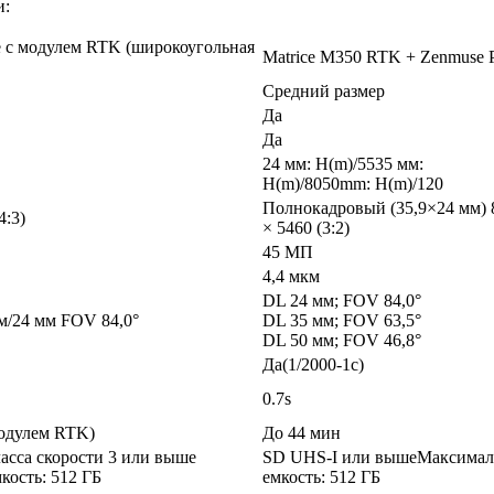
и:
se с модулем RTK (широкоугольная
Matrice M350 RTK + Zenmuse 
Средний размер
Да
Да
24 мм: H(m)/5535 мм:
H(m)/8050mm: H(m)/120
Полнокадровый (35,9×24 мм) 
4:3)
× 5460 (3:2)
45 МП
4,4 мкм
DL 24 мм; FOV 84,0°
м/24 мм FOV 84,0°
DL 35 мм; FOV 63,5°
DL 50 мм; FOV 46,8°
Да(1/2000-1с)
0.7s
модулем RTK)
До 44 мин
асса скорости 3 или выше
SD UHS-I или вышеМаксимал
кость: 512 ГБ
емкость: 512 ГБ