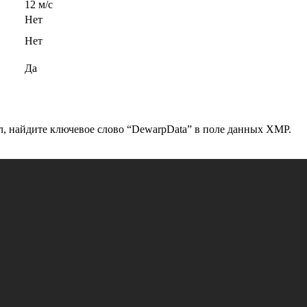
12 м/с
Нет
Нет
Да
л, найдите ключевое слово “DewarpData” в поле данных XMP.