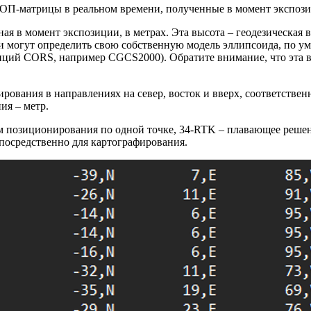
КМОП-матрицы в реальном времени, полученные в момент экспози
я в момент экспозиции, в метрах. Эта высота – геодезическая 
и могут определить свою собственную модель эллипсоида, по у
нций CORS, например CGCS2000). Обратите внимание, что эта в
рования в направлениях на север, восток и вверх, соответстве
ия – метр.
им позиционирования по одной точке, 34-RTK – плавающее реше
епосредственно для картографирования.