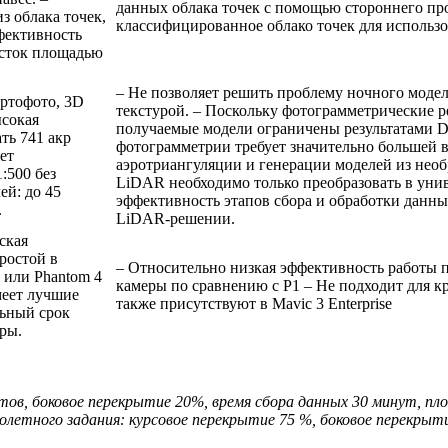
данных облака точек с помощью стороннего пр
з облака точек,
классифицированное облако точек для использо
фективность
асток площадью
– Не позволяет решить проблему ночного моде
ртофото, 3D
текстурой. – Поскольку фотограмметрические р
ысокая
получаемые модели ограничены результатами D
ть 741 акр
фотограмметрии требует значительно большей
ет
аэротриангуляции и генерации моделей из необ
:500 без
LiDAR необходимо только преобразовать в уни
ей: до 45
эффективность этапов сбора и обработки данны
.
LiDAR-решении.
ская
ростой в
– Относительно низкая эффективность работы 
 или Phantom 4
камеры по сравнению с P1 – Не подходит для 
имеет лучшие
также присутствуют в Mavic 3 Enterprise
льный срок
ры.
тов, боковое перекрытие 20%, время сбора данных 30 минут, пл
олетного задания: курсовое перекрытие 75 %, боковое перекрыт