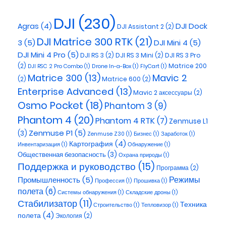
DJI
(230)
DJI Dock
Agras
(4)
DJI Assistant 2
(2)
DJI Matrice 300 RTK
(21)
3
(5)
DJI Mini 4
(5)
DJI Mini 4 Pro
(5)
DJI RS 3
(2)
DJI RS 3 Mini
(2)
DJI RS 3 Pro
(2)
Matrice 200
DJI RSC 2 Pro Combo
(1)
Drone In-a-Box
(1)
FlyCart
(1)
Matrice 300
(13)
Mavic 2
(2)
Matrice 600
(2)
Enterprise Advanced
(13)
Mavic 2 аксессуары
(2)
Osmo Pocket
(18)
Phantom 3
(9)
Phantom 4
(20)
Phantom 4 RTK
(7)
Zenmuse L1
Zenmuse P1
(5)
(3)
Zenmuse Z30
(1)
Бизнес
(1)
Заработок
(1)
Картография
(4)
Инвентаризация
(1)
Обнаружение
(1)
Общественная безопасность
(3)
Охрана природы
(1)
Поддержка и руководство
(15)
Программа
(2)
Промышленность
(5)
Режимы
Профессия
(1)
Прошивка
(1)
полета
(6)
Системы обнаружения
(1)
Складские дроны
(1)
Стабилизатор
(11)
Техника
Строительство
(1)
Тепловизор
(1)
полета
(4)
Экология
(2)