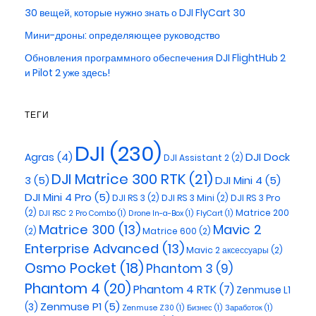
30 вещей, которые нужно знать о DJI FlyCart 30
Мини-дроны: определяющее руководство
Обновления программного обеспечения DJI FlightHub 2
и Pilot 2 уже здесь!
ТЕГИ
DJI
(230)
DJI Dock
Agras
(4)
DJI Assistant 2
(2)
DJI Matrice 300 RTK
(21)
3
(5)
DJI Mini 4
(5)
DJI Mini 4 Pro
(5)
DJI RS 3
(2)
DJI RS 3 Mini
(2)
DJI RS 3 Pro
(2)
Matrice 200
DJI RSC 2 Pro Combo
(1)
Drone In-a-Box
(1)
FlyCart
(1)
Matrice 300
(13)
Mavic 2
(2)
Matrice 600
(2)
Enterprise Advanced
(13)
Mavic 2 аксессуары
(2)
Osmo Pocket
(18)
Phantom 3
(9)
Phantom 4
(20)
Phantom 4 RTK
(7)
Zenmuse L1
Zenmuse P1
(5)
(3)
Zenmuse Z30
(1)
Бизнес
(1)
Заработок
(1)