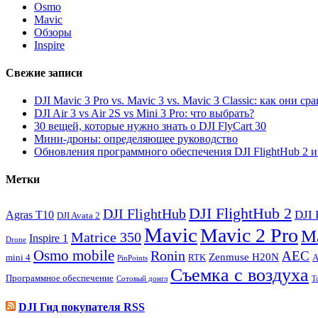
Osmo
Mavic
Обзоры
Inspire
Свежие записи
DJI Mavic 3 Pro vs. Mavic 3 vs. Mavic 3 Classic: как они с
DJI Air 3 vs Air 2S vs Mini 3 Pro: что выбрать?
30 вещей, которые нужно знать о DJI FlyCart 30
Мини-дроны: определяющее руководство
Обновления программного обеспечения DJI FlightHub 2 и P
Метки
DJI FlightHub 2
DJI FlightHub
DJI 
Agras T10
DJI Avata 2
Mavic
Mavic 2 Pro
M
Matrice 350
Inspire 1
Drone
Osmo mobile
Ronin
АЕС
Zenmuse H20N
mini 4
RTK
А
PinPoints
Съемка с воздуха
Программное обеспечение
Сотовый донгл
Т
DJI Гид покупателя RSS