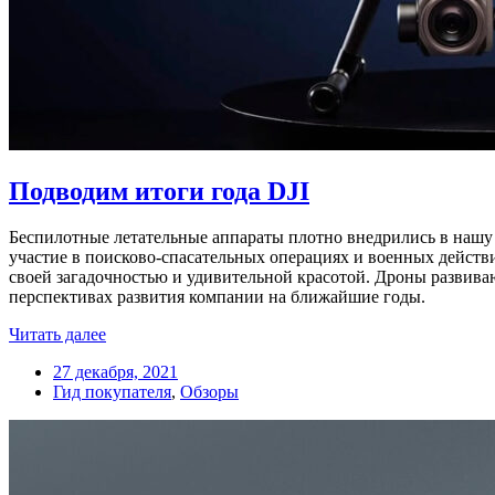
Подводим итоги года DJI
Беспилотные летательные аппараты плотно внедрились в нашу 
участие в поисково-спасательных операциях и военных действ
своей загадочностью и удивительной красотой. Дроны развива
перспективах развития компании на ближайшие годы.
Читать далее
27 декабря, 2021
Гид покупателя
,
Обзоры