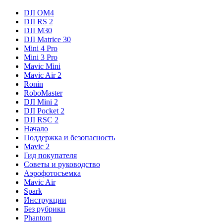
DJI OM4
DJI RS 2
DJI M30
DJI Matrice 30
Mini 4 Pro
Mini 3 Pro
Mavic Mini
Mavic Air 2
Ronin
RoboMaster
DJI Mini 2
DJI Pocket 2
DJI RSC 2
Начало
Поддержка и безопасность
Mavic 2
Гид покупателя
Советы и руководство
Аэрофотосъемка
Mavic Air
Spark
Инструкции
Без рубрики
Phantom