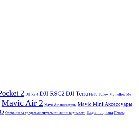
Pocket 2
DJI RSC2
DJI Terra
DJI RS 4
FlyTo
Follow Me
Follow Me
Mavic Air 2
r
Mavic Mini Аксессуары
Mavic Air аксессуары
ПО
Падение дрона
Операции за пределами визуальной линии видимости
Плюсы