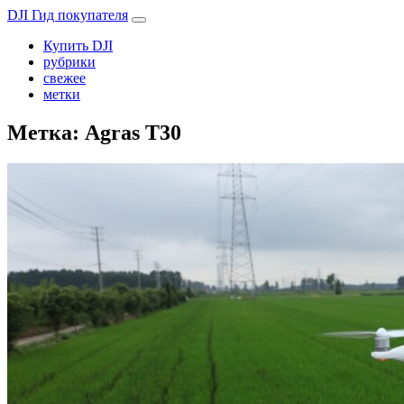
DJI Гид покупателя
Купить DJI
рубрики
свежее
метки
Метка:
Agras T30