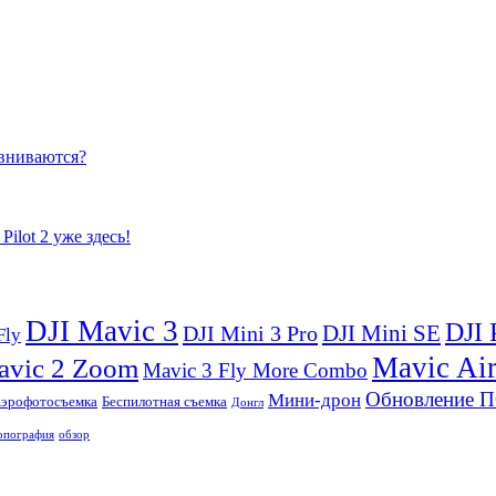
равниваются?
ilot 2 уже здесь!
DJI Mavic 3
DJI 
DJI Mini SE
DJI Mini 3 Pro
Fly
Mavic Ai
avic 2 Zoom
Mavic 3 Fly More Combo
Обновление 
Мини-дрон
эрофотосъемка
Беспилотная съемка
Донгл
опография
обзор