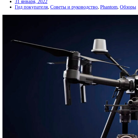
31 января, 2022
Гид покупателя
,
Советы и руководство
,
Phantom
,
Обзоры