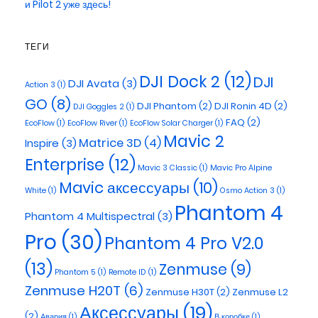
и Pilot 2 уже здесь!
ТЕГИ
DJI Dock 2
(12)
DJI
DJI Avata
(3)
Action 3
(1)
GO
(8)
DJI Phantom
(2)
DJI Ronin 4D
(2)
DJI Goggles 2
(1)
FAQ
(2)
EcoFlow
(1)
EcoFlow River
(1)
EcoFlow Solar Charger
(1)
Mavic 2
Matrice 3D
(4)
Inspire
(3)
Enterprise
(12)
Mavic 3 Classic
(1)
Mavic Pro Alpine
Mavic аксессуары
(10)
White
(1)
Osmo Action 3
(1)
Phantom 4
Phantom 4 Multispectral
(3)
Pro
(30)
Phantom 4 Pro V2.0
(13)
Zenmuse
(9)
Phantom 5
(1)
Remote ID
(1)
Zenmuse H20T
(6)
Zenmuse H30T
(2)
Zenmuse L2
Аксессуары
(19)
(2)
Авария
(1)
В коробке
(1)