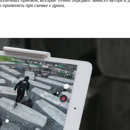
азличных приемов, которые точнее передают замысел автора и 
 применить при съемке с дрона.