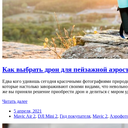
Как выбрать дрон для пейзажной аэрос
Едва кого удивишь сегодня красочными фотографиями природ
которые настолько завораживают своими видами, что невольно 
же вы приняли решение приобрести дрон и делиться с миром у
Читать далее
5 апреля, 2021
Mavic Air 2
,
DJI Mini 2
,
Гид покупателя
,
Mavic 2
,
Аэрофот