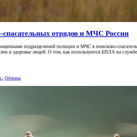
о-спасательных отрядов и МЧС России
щниками подразделений полиции и МЧС в поисково-спасательн
изни и здоровье людей. О том, как используются БПЛА на служб
c
,
Обзоры