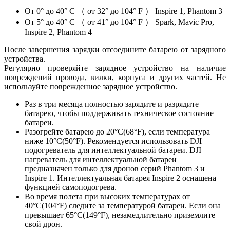
От 0° до 40° C （ от 32° до 104° F ） Inspire 1, Phantom 3
От 5° до 40° C （ от 41° до 104° F ） Spark, Mavic Pro,
Inspire 2, Phantom 4
После завершения зарядки отсоедините батарею от зарядного
устройства.
Регулярно проверяйте зарядное устройство на наличие
повреждений провода, вилки, корпуса и других частей. Не
используйте поврежденное зарядное устройство.
Раз в три месяца полностью зарядите и разрядите
батарею, чтобы поддерживать техническое состояние
батареи.
Разогрейте батарею до 20°C(68°F), если температура
ниже 10°C(50°F). Рекомендуется использовать DJI
подогреватель для интеллектуальной батареи. DJI
нагреватель для интеллектуальной батареи
предназначен только для дронов серий Phantom 3 и
Inspire 1. Интеллектуальная батарея Inspire 2 оснащена
функцией самоподогрева.
Во время полета при высоких температурах от
40°C(104°F) следите за температурой батареи. Если она
превышает 65°C(149°F), незамедлительно приземлите
свой дрон.