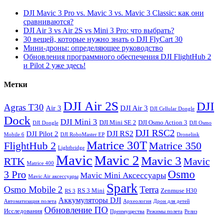
DJI Mavic 3 Pro vs. Mavic 3 vs. Mavic 3 Classic: как они
сравниваются?
DJI Air 3 vs Air 2S vs Mini 3 Pro: что выбрать?
30 вещей, которые нужно знать о DJI FlyCart 30
Мини-дроны: определяющее руководство
Обновления программного обеспечения DJI FlightHub 2
и Pilot 2 уже здесь!
Метки
DJI Air 2S
DJI
Agras T30
Air 3
DJI Air 3
DJI Cellular Dongle
Dock
DJI Mini 3
DJI Mini SE 2
DJI Osmo Action 3
DJI Dongle
DJI Osmo
DJI RSC2
DJI RS2
DJI Pilot 2
Mobile 6
DJI RoboMaster EP
Dronelink
Matrice 30T
FlightHub 2
Matrice 350
Lightbridge
Mavic
Mavic 2
Mavic 3
RTK
Mavic
Matrice 400
Osmo
3 Pro
Mavic Mini Аксессуары
Mavic Air аксессуары
Spark
Osmo Mobile 2
Terra
RS 3 Mini
Zenmuse H30
RS 3
Аккумуляторы DJI
Автоматизация полета
Археология
Дрон для детей
Обновление ПО
Исследования
Преимущества
Режимы полета
Релиз