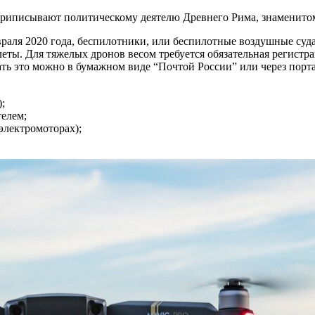
ую приписывают политическому деятелю Древнего Рима, знаменит
враля 2020 года, беспилотники, или беспилотные воздушные суда 
еты. Для тяжелых дронов весом требуется обязательная регистр
ь это можно в бумажном виде “Почтой России” или через портал
);
елем;
 электромоторах);