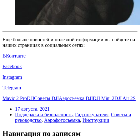
Еще больше новостей и полезной информации вы найдете на
наших страницах в социальных сетях:
ВКонтакте
Facebook
Instagram
Telegram
Mavic 2 Pro
DJI
Советы DJI
Аэросъемка DJI
DJI Mini 2
DJI Air 2S
17 августа, 2021
Поддержка и безопасность
,
Гид покупателя
,
Советы и
руководство
,
Аэрофотосъемка
,
Инструкции
Навигация по записям