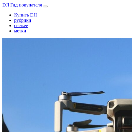
DJI Гид покупателя
Купить DJI
рубрики
свежее
метки