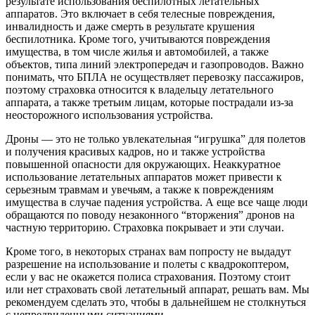
результате использования беспилотных летательных
аппаратов. Это включает в себя телесные повреждения,
инвалидность и даже смерть в результате крушения
беспилотника. Кроме того, учитываются повреждения
имущества, в том числе жилья и автомобилей, а также
объектов, типа линий электропередач и газопроводов. Важно
понимать, что БПЛА не осуществляет перевозку пассажиров,
поэтому страховка относится к владельцу летательного
аппарата, а также третьим лицам, которые пострадали из-за
неосторожного использования устройства.
Дроны — это не только увлекательная “игрушка” для полетов
и получения красивых кадров, но и также устройства
повышенной опасности для окружающих. Неаккуратное
использование летательных аппаратов может привести к
серьезным травмам и увечьям, а также к повреждениям
имущества в случае падения устройства. А еще все чаще люди
обращаются по поводу незаконного “вторжения” дронов на
частную территорию. Страховка покрывает и эти случаи.
Кроме того, в некоторых странах вам попросту не выдадут
разрешение на использование и полеты с квадрокоптером,
если у вас не окажется полиса страхования. Поэтому стоит
или нет страховать свой летательный аппарат, решать вам. Мы
рекомендуем сделать это, чтобы в дальнейшем не столкнуться
с непредвиденными ситуациями.