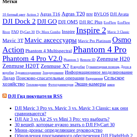
Метки
Agras T20
Agras T16
BVLOS
DJI Avata
10 битный цвет
Action 3
BIM
DJI Dock 2
DJI GO
DJI OM5
DJI RC Plus
EcoFlow
EcoFlow
Inspire 2
Inspire
FAQ
River
FlyCart 30
Fly More Combo
Mavic 3 Classic
Osmo
Mavic аксессуары
Mavic 3T
Maviс Pro Platinum
Phantom 4 Pro
Action
Phantom 4 Multispectral
Phantom 4 Pro V2.0
Zenmuse H20
Phantom 5
Remote ID
Zenmuse H20T
Zenmuse X7
В коробке
Гуманитарная помощь
Дрон в
Информационное моделирование
коробке
Здравоохранение
Зондирование
Сельское
Лидар
Поисково-спасательные операции
Разрешения
хозяйство
Экшн-камеры
Тепловидение
Фотограмметрия
закон
DJI Гид покупателя RSS
DJI Mavic 3 Pro vs. Mavic 3 vs. Mavic 3 Classic: как они
сравниваются?
DJI Air 3 vs Air 2S vs Mini 3 Pro: что выбрать?
30 вещей, которые нужно знать о DJI FlyCart 30
Мини-дроны: определяющее руководство
Обновления программного обеспечения DJI FlightHub 2