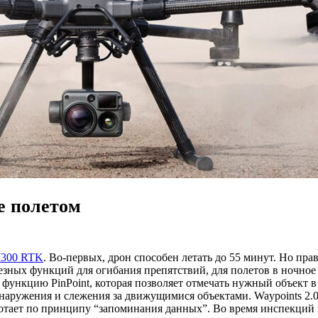
е полетом
300 RTK
. Во-первых, дрон способен летать до 55 минут. Но пр
олезных функций для огибания препятствий, для полетов в ночн
нкцию PinPoint, которая позволяет отмечать нужный объект в к
обнаружения и слежения за движущимися объектами. Waypoints 2.
аботает по принципу “запоминания данных”. Во время инспекций 