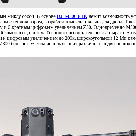
имы между собой. В основе
DJI М300 RTK
лежит возможность уст
 с тепловизором, разработанные специально для дрона. Также
м и 6-кратным цифровым увеличением Z30. Одновременно M300 
ый компонент, система беспилотного летательного аппарата. А и
и цифровым увеличением до 200x, широкоугольной 12-Мп камер
M300 больше с учетом использования различных подвесов под оп