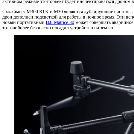
активном режиме этот объект будет инспектироваться дроном в 
Схожими у M300 RTK и M30 являются дублирующие системы, вкл
дрон дополнен подсветкой для работы в ночное время. Эти всп
новый портативный
DJI Matrice 30
может совершать аварийное 
тот наиболее безопасно посадил устройство на землю.