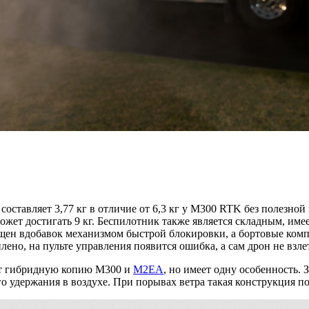
составляет 3,77 кг в отличие от 6,3 кг у M300 RTK без полезн
жет достигать 9 кг. Беспилотник также является складным, име
ен вдобавок механизмом быстрой блокировки, а бортовые компь
ено, на пульте управления появится ошибка, а сам дрон не взле
ет гибридную копию M300 и
M2EA
, но имеет одну особенность. 
го удержания в воздухе. При порывах ветра такая конструкция по