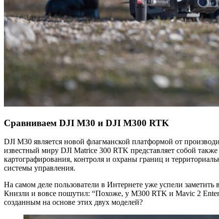
Сравниваем DJI M30 и DJI M300 RTK
DJI M30 является новой флагманской платформой от производ
известный миру DJI Matrice 300 RTK представляет собой та
картографирования, контроля и охраны границ и территориаль
системы управления.
На самом деле пользователи в Интернете уже успели заметить
Книзли и вовсе пошутил: “Похоже, у M300 RTK и Mavic 2 Enterp
созданным на основе этих двух моделей?