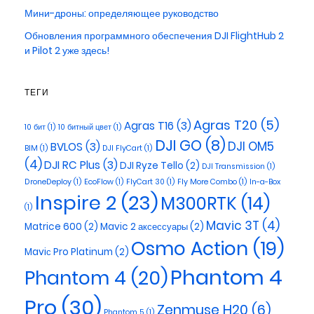
Мини-дроны: определяющее руководство
Обновления программного обеспечения DJI FlightHub 2
и Pilot 2 уже здесь!
ТЕГИ
Agras T20
(5)
Agras T16
(3)
10 бит
(1)
10 битный цвет
(1)
DJI GO
(8)
DJI OM5
BVLOS
(3)
BIM
(1)
DJI FlyCart
(1)
(4)
DJI RC Plus
(3)
DJI Ryze Tello
(2)
DJI Transmission
(1)
DroneDeploy
(1)
EcoFlow
(1)
FlyCart 30
(1)
Fly More Combo
(1)
In-a-Box
Inspire 2
(23)
M300RTK
(14)
(1)
Mavic 3T
(4)
Matrice 600
(2)
Mavic 2 аксессуары
(2)
Osmo Action
(19)
Maviс Pro Platinum
(2)
Phantom 4
Phantom 4
(20)
Pro
(30)
Zenmuse H20
(6)
Phantom 5
(1)