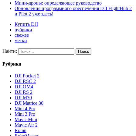
Мини-дроны: определяющее руководство
Обновления программного обеспечения DJI FlightHub 2
и Pilot 2 уже здесь!
Купить DJI
рубрики
свежее
метки
Найти:
Рубрики
DJI Pocket 2
DJI RSC 2
DJI OM4
DJI RS 2
DJI M30
DJI Matrice 30
Mini 4 Pro
Mini 3 Pro
Mavic Mini
Mavic Air 2
Ronin
RoboMaster