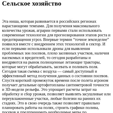
Сельское хозяйство
Эта ниша, которая развивается в российских регионах
нарастающими темпами. Для получения максимального
количества урожая, аграрии первыми стали использовать
современные технологии для прогнозирования этапов роста и
предотвращения угроз. Впервые термин “точное земледелие”
появился вместе с внедрением этих технологий в сектор. И
если первыми использовали дроны для выявления
проблемных зон посевов, плохо засеянных участков, наличия
насекомых и вредителей, то сегодня разработаны и
внедряются на рынок полноценные летающие тракторы,
которые могут обрабатывать, засевать и поливать поля.
Сегодня такая съемка с воздуха — самый доступный и
эффективный метод получения данных о состоянии посевов.
Спустя короткий промежуток времени после полета агроном
получает детальные ортофотопланы сантиметровой точности
и 3D-модели рельефа. Это упрощает расчеты затрат на
обработку и сбор урожая, позволяет выявлять засушливые или
переувлажненные участки, любые болезни на ранних их
стадиях. Это в свою очередь также позволяет правильно
планировать работы на полях, строить графики полива,
посевов и предпринимать необходимые меры по