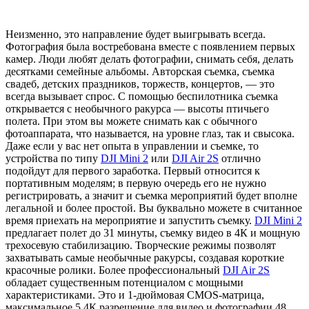
Неизменно, это направление будет выигрывать всегда.
Фотография была востребована вместе с появлением первых
камер. Люди любят делать фотографии, снимать себя, делать
десятками семейные альбомы. Авторская съемка, съемка
свадеб, детских праздников, торжеств, концертов, — это
всегда вызывает спрос. С помощью беспилотника съемка
открывается с необычного ракурса — высоты птичьего
полета. При этом вы можете снимать как с обычного
фотоаппарата, что называется, на уровне глаз, так и свысока.
Даже если у вас нет опыта в управлении и съемке, то
устройства по типу
DJI Mini 2
или
DJI Air 2S
отлично
подойдут для первого заработка. Первый относится к
портативным моделям; в первую очередь его не нужно
регистрировать, а значит и съемка мероприятий будет вполне
легальной и более простой. Вы буквально можете в считанное
время приехать на мероприятие и запустить съемку.
DJI Mini 2
предлагает полет до 31 минуты, съемку видео в 4К и мощную
трехосевую стабилизацию. Творческие режимы позволят
захватывать самые необычные ракурсы, создавая короткие
красочные ролики. Более профессиональный
DJI Air 2S
обладает существенным потенциалом с мощными
характеристиками. Это и 1-дюймовая CMOS-матрица,
максимальное 5,4К разрешение для видео и фотографии 48