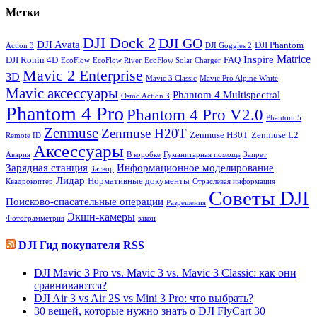
Метки
DJI Dock 2
DJI GO
DJI Avata
DJI Phantom
Action 3
DJI Goggles 2
Matrice
Inspire
DJI Ronin 4D
FAQ
EcoFlow
EcoFlow River
EcoFlow Solar Charger
Mavic 2 Enterprise
3D
Mavic 3 Classic
Mavic Pro Alpine White
Mavic аксессуары
Phantom 4 Multispectral
Osmo Action 3
Phantom 4 Pro
Phantom 4 Pro V2.0
Phantom 5
Zenmuse
Zenmuse H20T
Zenmuse H30T
Zenmuse L2
Remote ID
Аксессуары
Авария
В коробке
Гуманитарная помощь
Запрет
Зарядная станция
Информационное моделирование
Затвор
Лидар
Нормативные документы
Квадрокоптер
Отраслевая информация
Советы DJI
Поисково-спасательные операции
Разрешения
Экшн-камеры
Фотограмметрия
закон
DJI Гид покупателя RSS
DJI Mavic 3 Pro vs. Mavic 3 vs. Mavic 3 Classic: как они
сравниваются?
DJI Air 3 vs Air 2S vs Mini 3 Pro: что выбрать?
30 вещей, которые нужно знать о DJI FlyCart 30