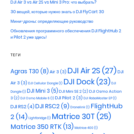
DJI Air 3 vs Air 2S vs Mini 3 Pro: что выбрать?
30 вещей, которые нужно знать о DJI FlyCart 30
Мини-дроны: определяющее руководство
Обновления программного обеспечения DJI FlightHub 2
и Pilot 2 уже здесь!
ТЕГИ
DJI Air 2S
(27)
Agras T30
(8)
Air 3
(3)
DJI
DJI Dock
(23)
Air 3
(3)
DJI Cellular Dongle
(1)
DJI
DJI Mini 3
(5)
DJI Mini SE 2
(2)
DJI Osmo Action
Dongle
(1)
DJI Pilot 2
(3)
3
(2)
DJI Osmo Mobile 6
(1)
DJI RoboMaster EP
(1)
FlightHub
DJI RSC2
(9)
DJI RS2
(4)
Dronelink
(1)
Matrice 30T
(25)
2
(14)
Lightbridge
(1)
Matrice 350 RTK
(13)
Matrice 400
(1)