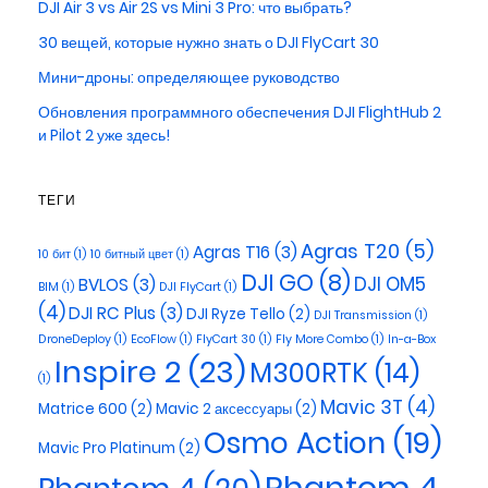
DJI Air 3 vs Air 2S vs Mini 3 Pro: что выбрать?
30 вещей, которые нужно знать о DJI FlyCart 30
Мини-дроны: определяющее руководство
Обновления программного обеспечения DJI FlightHub 2
и Pilot 2 уже здесь!
ТЕГИ
Agras T20
(5)
Agras T16
(3)
10 бит
(1)
10 битный цвет
(1)
DJI GO
(8)
DJI OM5
BVLOS
(3)
BIM
(1)
DJI FlyCart
(1)
(4)
DJI RC Plus
(3)
DJI Ryze Tello
(2)
DJI Transmission
(1)
DroneDeploy
(1)
EcoFlow
(1)
FlyCart 30
(1)
Fly More Combo
(1)
In-a-Box
Inspire 2
(23)
M300RTK
(14)
(1)
Mavic 3T
(4)
Matrice 600
(2)
Mavic 2 аксессуары
(2)
Osmo Action
(19)
Maviс Pro Platinum
(2)
Phantom 4