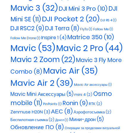
Mavic 3
(32)
DJI
DJI Mini 3 Pro
(10)
DJI Pocket 2
(20)
Mini SE
(11)
DJI RS 4
(1)
DJI RSC2
(9)
DJI Terra
(8)
FlyTo
(1)
Follow Me
(1)
Matrice 350
(10)
Inspire 1
(4)
Follow Me Drone
(1)
Mavic
(53)
Mavic 2 Pro
(44)
Mavic 2 Zoom
(22)
Mavic 3 Fly More
Mavic Air
(35)
Combo
(8)
Mavic Air 2
(39)
Mavic Air аксессуары
(1)
Osmo
Mavic Mini Аксессуары
(5)
mini 4
(2)
mobile
(11)
Ronin
(9)
RTK
(2)
PinPoints
(1)
АЕС
(8)
Zenmuse H20N
(3)
Аэрофотосъемка
(2)
Мини-дрон
(5)
Беспилотная съемка
(2)
Донгл
(1)
Обновление ПО
(8)
Операции за пределами визуальной