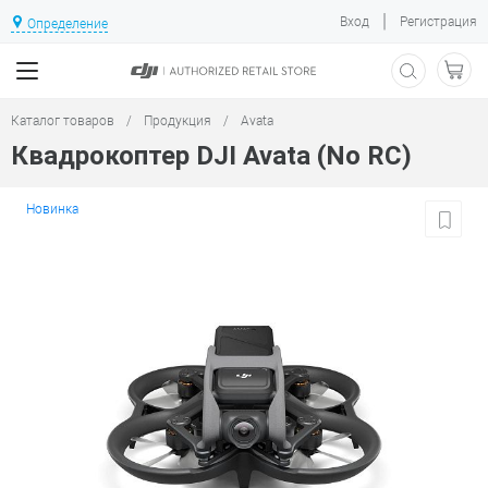
|
Вход
Регистрация
Определение
Каталог товаров
/
Продукция
/
Avata
Квадрокоптер DJI Avata (No RC)
Новинка