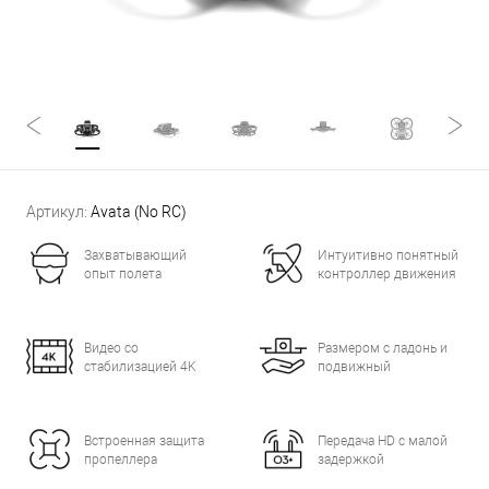
Артикул:
Avata (No RC)
Захватывающий
Интуитивно понятный
опыт полета
контроллер движения
Видео со
Размером с ладонь и
стабилизацией 4K
подвижный
Встроенная защита
Передача HD с малой
пропеллера
задержкой