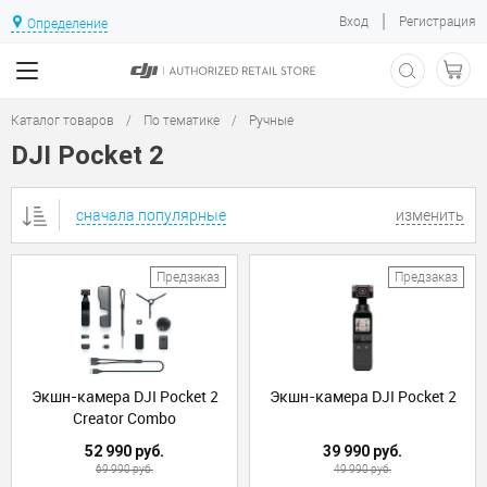
|
Вход
Регистрация
Определение
Каталог товаров
/
По тематике
/
Ручные
DJI Pocket 2
сначала популярные
изменить
Предзаказ
Предзаказ
Экшн-камера DJI Pocket 2
Экшн-камера DJI Pocket 2
Creator Combo
52 990 руб.
39 990 руб.
69 990 руб.
49 990 руб.