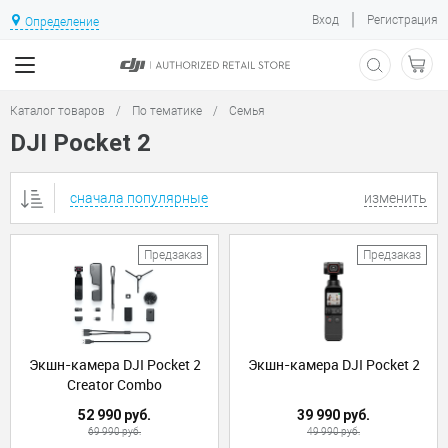
|
Вход
Регистрация
Определение
Каталог товаров
/
По тематике
/
Семья
DJI Pocket 2
сначала популярные
изменить
Предзаказ
Предзаказ
Экшн-камера DJI Pocket 2
Экшн-камера DJI Pocket 2
Creator Combo
52 990 руб.
39 990 руб.
69 990 руб.
49 990 руб.