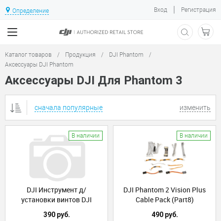
|
Вход
Регистрация
Определение
Каталог товаров
/
Продукция
/
DJI Phantom
/
Аксессуары DJI Phantom
Аксессуары DJI Для Phantom 3
сначала популярные
изменить
В наличии
В наличии
DJI Инструмент д/
DJI Phantom 2 Vision Plus
установки винтов DJI
Cable Pack (Part8)
Phantom
390 руб.
490 руб.