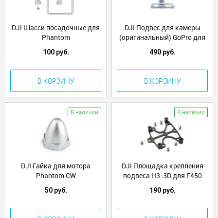
DJI Шасси посадочные для
DJI Подвес для камеры
Phantom
(оригинальный) GoPro для
Phantom (Phantom camera
100 руб.
490 руб.
mount(for GoPro2)) (Part11)
В КОРЗИНУ
В КОРЗИНУ
В наличии
В наличии
DJI Гайка для мотора
DJI Площадка крепления
Phantom CW
подвеса H3-3D для F450
(DJI ZH3-3D Mounting
50 руб.
190 руб.
Adapter for Flame Wheel
(Part51)