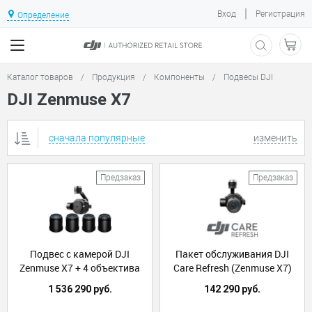
|
Вход
Регистрация
Определение
Каталог товаров
/
Продукция
/
Компоненты
/
Подвесы DJI
DJI Zenmuse X7
сначала популярные
изменить
Предзаказ
Предзаказ
Подвес с камерой DJI
Пакет обслуживания DJI
Zenmuse X7 + 4 объектива
Care Refresh (Zenmuse X7)
16,24,35,50mm
1 536 290 руб.
142 290 руб.