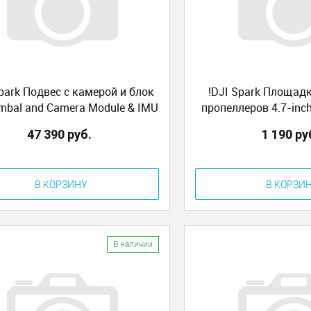
Spark Подвес с камерой и блок
!DJI Spark Площад
mbal and Camera Module & IMU
пропеллеров 4.7-inch
Module (GKAS)
Folding Propeller Mou
47 390 руб.
1 190 ру
В КОРЗИНУ
В КОРЗИ
В наличии