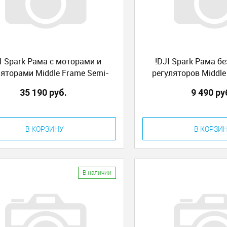
I Spark Рама с моторами и
!DJI Spark Рама б
ляторами Middle Frame Semi-
регуляторов Middle
ished Product Module (GKAS)
finished Product Modul
35 190 руб.
9 490 ру
an
В КОРЗИНУ
В КОРЗИ
В наличии