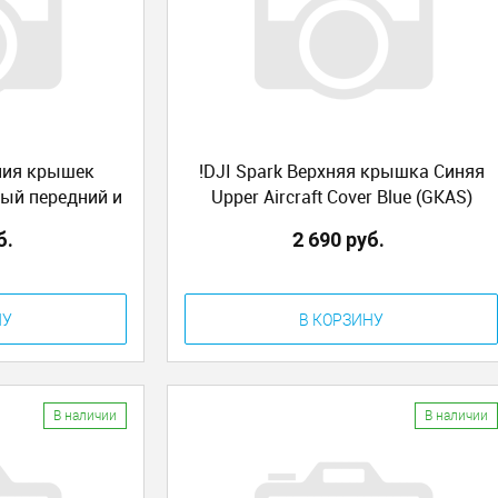
ения крышек
!DJI Spark Верхняя крышка Синяя
ый передний и
Upper Aircraft Cover Blue (GKAS)
 Left and Rear
б.
2 690 руб.
НУ
В КОРЗИНУ
В наличии
В наличии