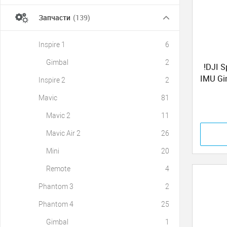
Запчасти
(139)
Inspire 1
6
Gimbal
2
!DJI 
IMU Gi
Inspire 2
2
Mavic
81
Mavic 2
11
Mavic Air 2
26
Mini
20
Remote
4
Phantom 3
2
Phantom 4
25
Gimbal
1