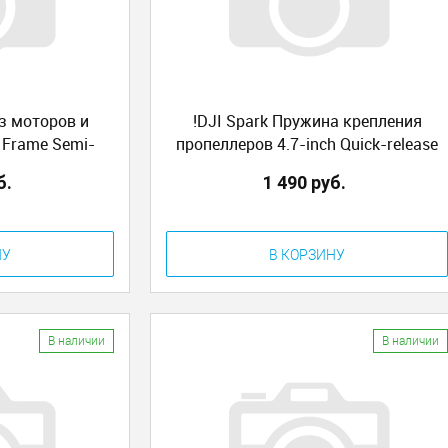
ез моторов и
!DJI Spark Пружина крепления
 Frame Semi-
пропеллеров 4.7-inch Quick-release
e Excluding ESC
Folding Propeller Spring
б.
1 490 руб.
НУ
В КОРЗИНУ
В наличии
В наличии