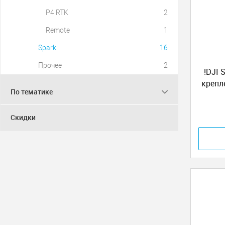
P4 RTK
2
Remote
1
Spark
16
Прочее
2
!DJI 
крепл
По тематике
Abs
Скидки