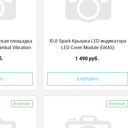
еская площадка
!DJI Spark Крышка LED индикатора
mbal Vibration
LED Cover Module (GKAS)
etal (GKAS)
б.
1 490 руб.
НУ
В КОРЗИНУ
В наличии
В наличии