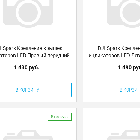
JI Spark Крепления крышек
!DJI Spark Крепл
аторов LED Правый передний
индикаторов LED Лев
й задний Front Right and Rear
Правый задний Front
1 490 руб.
1 490 ру
Left
Right
В КОРЗИНУ
В КОРЗИ
В наличии