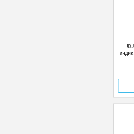
!D
индик
и Левы