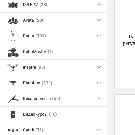
DJI FPV
(28)
Avata
(20)
Ronin
(130)
!DJ
регу
fin
RoboMaster
(4)
Inspire
(90)
Phantom
(135)
Компоненты
(150)
Видеокурсы
(10)
Spark
(11)