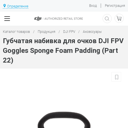
|
Вход
Регистрация
Определение
Каталог товаров
/
Продукция
/
DJI FPV
/
Аксессуары
Губчатая набивка для очков DJI FPV
Goggles Sponge Foam Padding (Part
22)