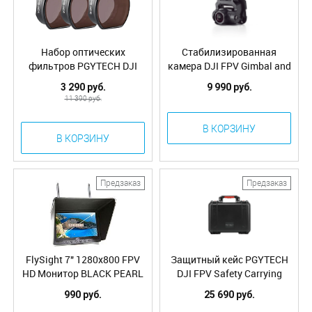
Набор оптических
Стабилизированная
фильтров PGYTECH DJI
камера DJI FPV Gimbal and
FPV Filter ND Set （ND 4 8
Camera
3 290 руб.
9 990 руб.
16) (Professional) P-24A-
11 390 руб.
101
В КОРЗИНУ
В КОРЗИНУ
Предзаказ
Предзаказ
FlySight 7" 1280x800 FPV
Защитный кейс PGYTECH
HD Монитор BLACK PEARL
DJI FPV Safety Carrying
RC801 Lite (без
Case P-24A-102
990 руб.
25 690 руб.
приемника)