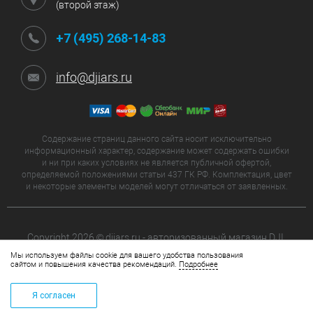
(второй этаж)
+7 (495) 268-14-83
info@djiars.ru
Содержание страниц данного сайта носит исключительно
информационный характер, содержание может содержать ошибки
и ни при каких условиях не является публичной офертой,
определяемой положениями статьи 437 ГК РФ. Комплектация, цвет
и некоторые элементы моделей могут отличаться от заявленных.
Copyright 2026 © djiars.ru - авторизованный магазин DJI.
Все права защищены.
Мы используем файлы cookie для вашего удобства пользования
сайтом и повышения качества рекомендаций.
Подробнее
Я согласен
КОРЗИНА
+7 (495) 268-14-83